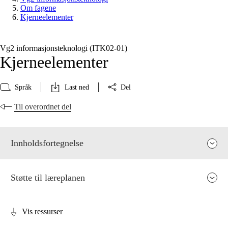
Om fagene
Kjerneelementer
Vg2 informasjonsteknologi (ITK02‑01)
Kjerneelementer
Språk
Last ned
Del
Til overordnet del
Innholdsfortegnelse
Støtte til læreplanen
Vis ressurser
Fagenes relevans og sentrale verdier