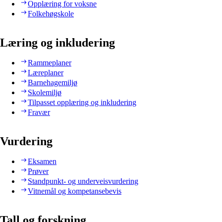
Opplæring for voksne
Folkehøgskole
Læring og inkludering
Rammeplaner
Læreplaner
Barnehagemiljø
Skolemiljø
Tilpasset opplæring og inkludering
Fravær
Vurdering
Eksamen
Prøver
Standpunkt- og underveisvurdering
Vitnemål og kompetansebevis
Tall og forskning