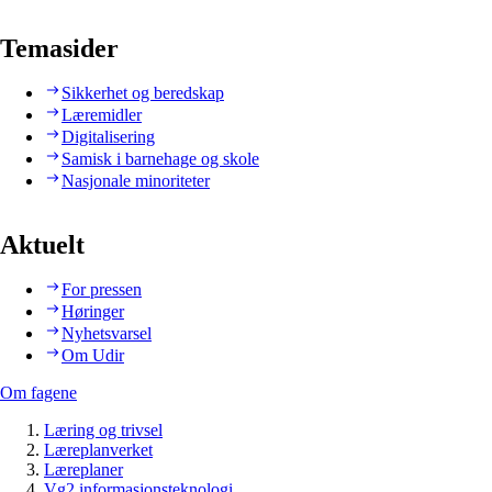
Temasider
Sikkerhet og beredskap
Læremidler
Digitalisering
Samisk i barnehage og skole
Nasjonale minoriteter
Aktuelt
For pressen
Høringer
Nyhetsvarsel
Om Udir
Om fagene
Læring og trivsel
Læreplanverket
Læreplaner
Vg2 informasjonsteknologi