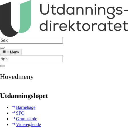
Meny
Hovedmeny
Utdanningsløpet
Barnehage
SFO
Grunnskole
Videregående