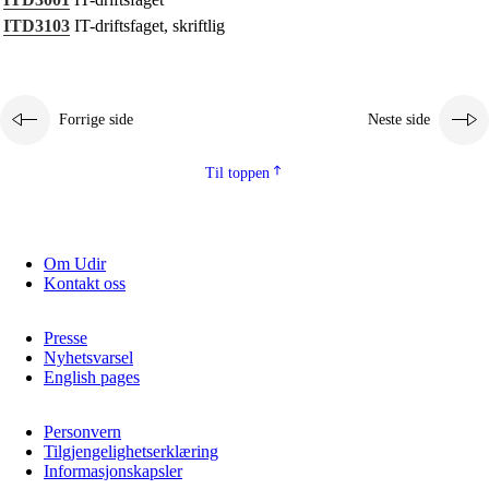
Kjerneelementer
ITD3103
IT-driftsfaget, skriftlig
Tverrfaglige temaer
Grunnleggende ferdigheter
Forrige side
Neste side
Til toppen
Om Udir
Kontakt oss
Presse
Nyhetsvarsel
English pages
Personvern
Tilgjengelighetserklæring
Informasjonskapsler