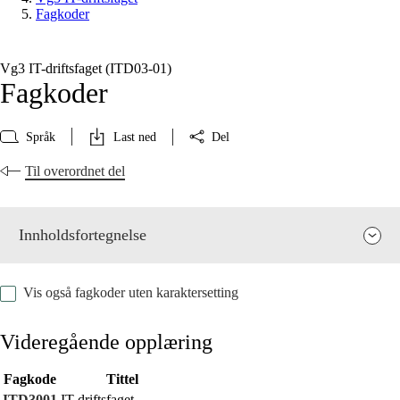
Fagkoder
Vg3 IT-driftsfaget (ITD03‑01)
Fagkoder
Språk
Last ned
Del
Til overordnet del
Innholdsfortegnelse
Vis også fagkoder uten karaktersetting
Videregående opplæring
Fagkode
Tittel
Fagets relevans og sentrale verdier
ITD3001
IT-driftsfaget