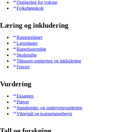
Opplæring for voksne
Folkehøgskole
Læring og inkludering
Rammeplaner
Læreplaner
Barnehagemiljø
Skolemiljø
Tilpasset opplæring og inkludering
Fravær
Vurdering
Eksamen
Prøver
Standpunkt- og underveisvurdering
Vitnemål og kompetansebevis
Tall og forskning