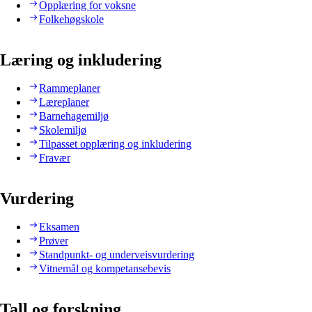
Opplæring for voksne
Folkehøgskole
Læring og inkludering
Rammeplaner
Læreplaner
Barnehagemiljø
Skolemiljø
Tilpasset opplæring og inkludering
Fravær
Vurdering
Eksamen
Prøver
Standpunkt- og underveisvurdering
Vitnemål og kompetansebevis
Tall og forskning