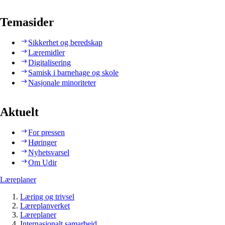
Temasider
Sikkerhet og beredskap
Læremidler
Digitalisering
Samisk i barnehage og skole
Nasjonale minoriteter
Aktuelt
For pressen
Høringer
Nyhetsvarsel
Om Udir
Læreplaner
Læring og trivsel
Læreplanverket
Læreplaner
Internasjonalt samarbeid