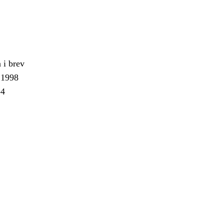
 i brev
 1998
-4