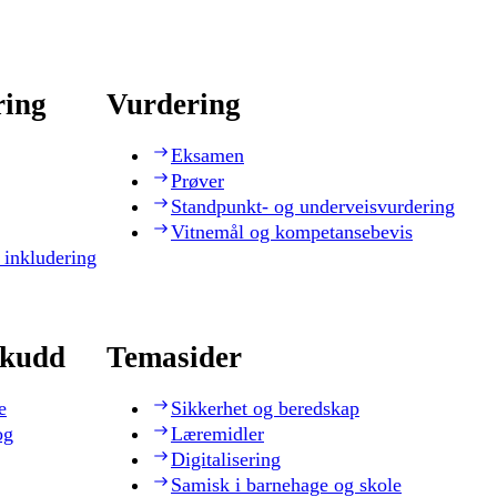
ring
Vurdering
Eksamen
Prøver
Standpunkt- og underveisvurdering
Vitnemål og kompetansebevis
 inkludering
skudd
Temasider
e
Sikkerhet og beredskap
og
Læremidler
Digitalisering
Samisk i barnehage og skole