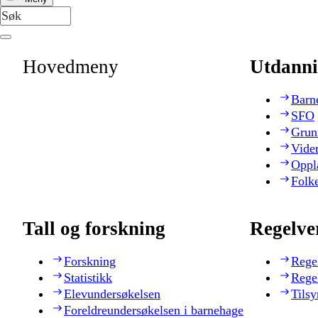
Hovedmeny
Utdanni
Barn
SFO
Grun
Vide
Oppl
Folk
Tall og forskning
Regelve
Forskning
Rege
Statistikk
Rege
Elevundersøkelsen
Tilsy
Foreldreundersøkelsen i barnehage