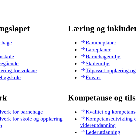
ngsløpet
Læring og inklude
ehage
Rammeplaner
Læreplaner
nskole
Barnehagemiljø
regående
Skolemiljø
æring for voksne
Tilpasset opplæring og
ehøgskole
Fravær
rk
Kompetanse og til
lverk for barnehage
Kvalitet og kompetans
lverk for skole og opplæring
Kompetanseutvikling 
videreutdanning
n
Lederutdanning