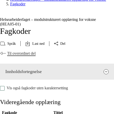
Fagkoder
Helsearbeiderfaget – modulstrukturert opplæring for voksne
(HEA05‑01)
Fagkoder
Språk
Last ned
Del
Til overordnet del
Innholdsfortegnelse
Vis også fagkoder uten karaktersetting
Videregående opplæring
Fagkode
Tittel
Fagets relevans og sentrale verdier