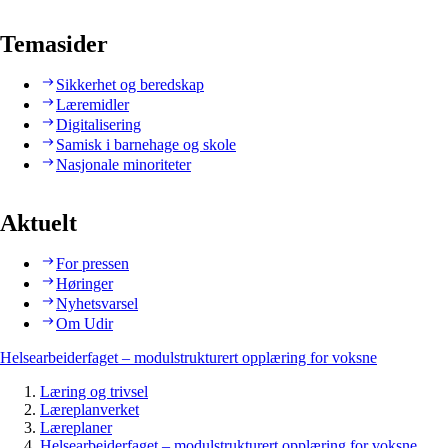
Temasider
Sikkerhet og beredskap
Læremidler
Digitalisering
Samisk i barnehage og skole
Nasjonale minoriteter
Aktuelt
For pressen
Høringer
Nyhetsvarsel
Om Udir
Helsearbeiderfaget – modulstrukturert opplæring for voksne
Læring og trivsel
Læreplanverket
Læreplaner
Helsearbeiderfaget – modulstrukturert opplæring for voksne