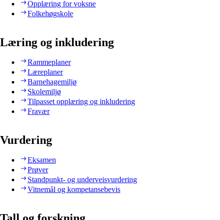
Opplæring for voksne
Folkehøgskole
Læring og inkludering
Rammeplaner
Læreplaner
Barnehagemiljø
Skolemiljø
Tilpasset opplæring og inkludering
Fravær
Vurdering
Eksamen
Prøver
Standpunkt- og underveisvurdering
Vitnemål og kompetansebevis
Tall og forskning