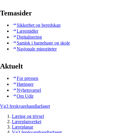
Temasider
Sikkerhet og beredskap
Læremidler
Digitalisering
Samisk i barnehage og skole
Nasjonale minoriteter
Aktuelt
For pressen
Høringer
Nyhetsvarsel
Om Udir
Vg3 ferskvarehandlarfaget
Læring og trivsel
Læreplanverket
Læreplanar
Vg3 ferskvarehandlarfaget