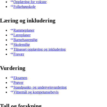
Opplæring for voksne
Folkehøgskole
Læring og inkludering
Rammeplaner
Læreplaner
Barnehagemiljø
Skolemiljø
Tilpasset opplæring og inkludering
Fravær
Vurdering
Eksamen
Prøver
Standpunkt- og underveisvurdering
Vitnemål og kompetansebevis
Tall og forskning