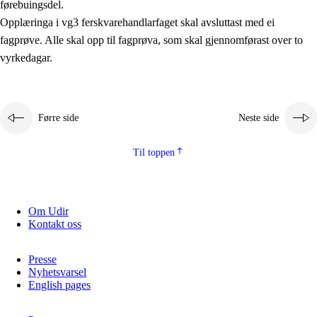
førebuingsdel.
Kjerneelement
Opplæringa i vg3 ferskvarehandlarfaget skal avsluttast med ei
fagprøve. Alle skal opp til fagprøva, som skal gjennomførast over to
Tverrfaglege tema
vyrkedagar.
Grunnleggjande ferdigheiter
Førre side
Neste side
Til toppen
Om Udir
Kontakt oss
Presse
Nyhetsvarsel
English pages