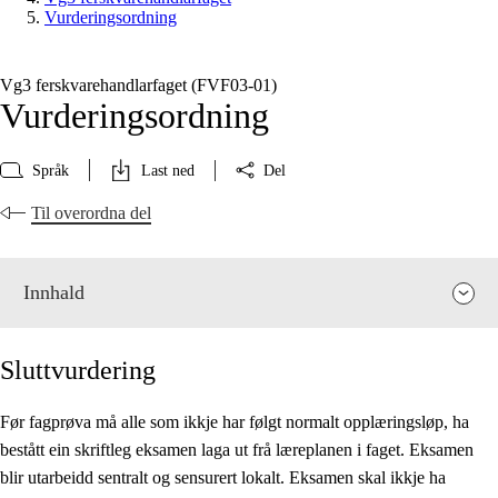
Vurderingsordning
Vg3 ferskvarehandlarfaget (FVF03‑01)
Vurderingsordning
Språk
Last ned
Del
Til overordna del
Innhald
Sluttvurdering
Før fagprøva må alle som ikkje har følgt normalt opplæringsløp, ha
bestått ein skriftleg eksamen laga ut frå læreplanen i faget. Eksamen
Fagrelevans og sentrale verdiar
blir utarbeidd sentralt og sensurert lokalt. Eksamen skal ikkje ha