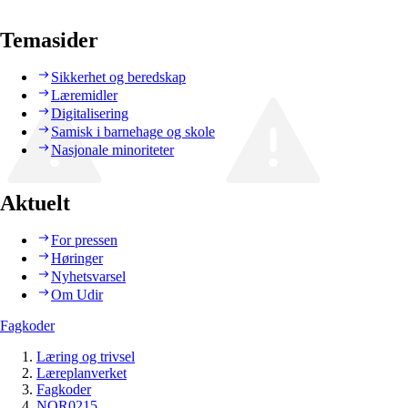
Temasider
Sikkerhet og beredskap
Læremidler
Digitalisering
Samisk i barnehage og skole
Nasjonale minoriteter
Aktuelt
For pressen
Høringer
Nyhetsvarsel
Om Udir
Fagkoder
Læring og trivsel
Læreplanverket
Fagkoder
NOR0215