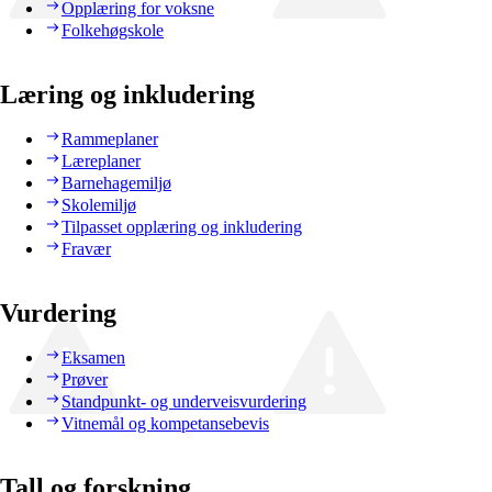
Opplæring for voksne
Folkehøgskole
Læring og inkludering
Rammeplaner
Læreplaner
Barnehagemiljø
Skolemiljø
Tilpasset opplæring og inkludering
Fravær
Vurdering
Eksamen
Prøver
Standpunkt- og underveisvurdering
Vitnemål og kompetansebevis
Tall og forskning