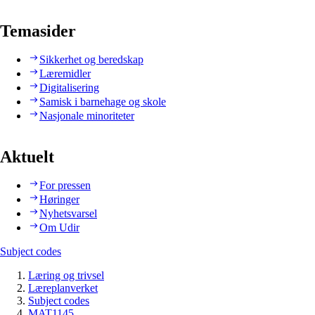
Temasider
Sikkerhet og beredskap
Læremidler
Digitalisering
Samisk i barnehage og skole
Nasjonale minoriteter
Aktuelt
For pressen
Høringer
Nyhetsvarsel
Om Udir
Subject codes
Læring og trivsel
Læreplanverket
Subject codes
MAT1145