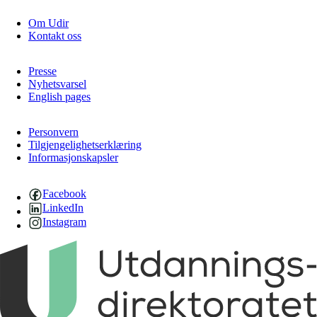
Om Udir
Kontakt oss
Presse
Nyhetsvarsel
English pages
Personvern
Tilgjengelighetserklæring
Informasjonskapsler
Facebook
LinkedIn
Instagram