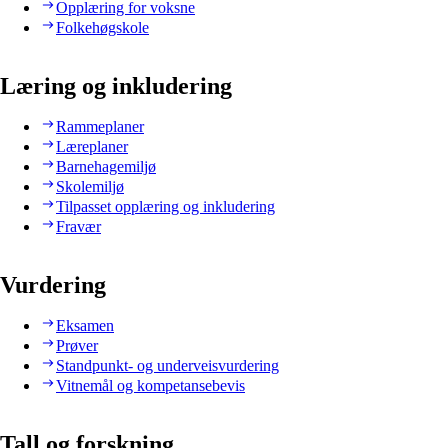
Opplæring for voksne
Folkehøgskole
Læring og inkludering
Rammeplaner
Læreplaner
Barnehagemiljø
Skolemiljø
Tilpasset opplæring og inkludering
Fravær
Vurdering
Eksamen
Prøver
Standpunkt- og underveisvurdering
Vitnemål og kompetansebevis
Tall og forskning