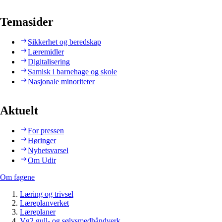
Temasider
Sikkerhet og beredskap
Læremidler
Digitalisering
Samisk i barnehage og skole
Nasjonale minoriteter
Aktuelt
For pressen
Høringer
Nyhetsvarsel
Om Udir
Om fagene
Læring og trivsel
Læreplanverket
Læreplaner
Vg2 gull- og sølvsmedhåndverk