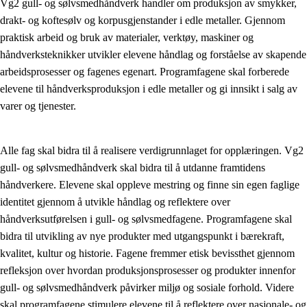
Vg2 gull- og sølvsmedhåndverk handler om produksjon av smykker,
drakt- og koftesølv og korpusgjenstander i edle metaller. Gjennom
Fagenes relevans og sentrale verdier
praktisk arbeid og bruk av materialer, verktøy, maskiner og
Kjerneelementer
håndverksteknikker utvikler elevene håndlag og forståelse av skapende
arbeidsprosesser og fagenes egenart. Programfagene skal forberede
Tverrfaglige temaer
elevene til håndverksproduksjon i edle metaller og gi innsikt i salg av
Grunnleggende ferdigheter
varer og tjenester.
Alle fag skal bidra til å realisere verdigrunnlaget for opplæringen. Vg2
gull- og sølvsmedhåndverk skal bidra til å utdanne framtidens
håndverkere. Elevene skal oppleve mestring og finne sin egen faglige
identitet gjennom å utvikle håndlag og reflektere over
håndverksutførelsen i gull- og sølvsmedfagene. Programfagene skal
bidra til utvikling av nye produkter med utgangspunkt i bærekraft,
kvalitet, kultur og historie. Fagene fremmer etisk bevissthet gjennom
refleksjon over hvordan produksjonsprosesser og produkter innenfor
gull- og sølvsmedhåndverk påvirker miljø og sosiale forhold. Videre
skal programfagene stimulere elevene til å reflektere over nasjonale- og