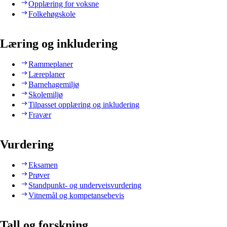
Opplæring for voksne
Folkehøgskole
Læring og inkludering
Rammeplaner
Læreplaner
Barnehagemiljø
Skolemiljø
Tilpasset opplæring og inkludering
Fravær
Vurdering
Eksamen
Prøver
Standpunkt- og underveisvurdering
Vitnemål og kompetansebevis
Tall og forskning