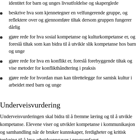
identitet for barn og unges livsutfoldelse og skaperglede
beskrive
hva som kjennetegner en velfungerende gruppe, og
reflektere
over og
gjennomføre
tiltak dersom gruppen fungerer
dårlig
gjøre rede for
hva sosial kompetanse og kulturkompetanse er, og
foreslå tiltak som kan bidra til å
utvikle
slik kompetanse hos barn
og unge
gjøre rede for
hva en konflikt er, foreslå forebyggende tiltak og
vise metoder for konflikthåndtering i praksis
gjøre rede for
hvordan man kan tilrettelegge for samisk kultur i
arbeidet med barn og unge
Underveisvurdering
Underveisvurderingen skal bidra til å fremme læring og til å utvikle
kompetanse. Elevene viser og utvikler kompetanse i kommunikasjon
og samhandling når de bruker kunnskaper, ferdigheter og kritisk
tenkning til å løse arbeidsoppgaver i programfaget.