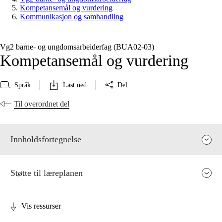
Kompetansemål og vurdering
Kommunikasjon og samhandling
Vg2 barne- og ungdomsarbeiderfag (BUA02‑03)
Kompetansemål og vurdering
Språk
Last ned
Del
Til overordnet del
Innholdsfortegnelse
Støtte til læreplanen
Vis ressurser
Fagenes relevans og sentrale verdier