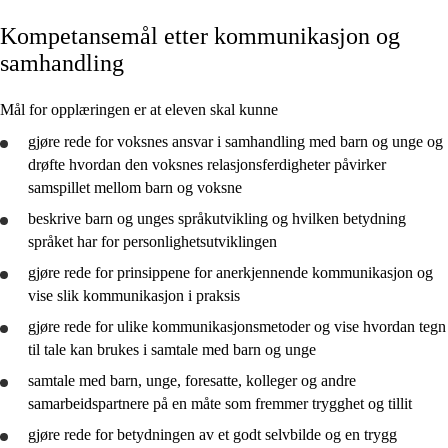
Kompetansemål etter kommunikasjon og
Kjerneelementer
samhandling
Tverrfaglige temaer
Mål for opplæringen er at eleven skal kunne
Grunnleggende ferdigheter
gjøre rede for
voksnes ansvar i samhandling med barn og unge og
drøfte
hvordan den voksnes relasjonsferdigheter påvirker
samspillet mellom barn og voksne
beskrive
barn og unges språkutvikling og hvilken betydning
Pedagogisk arbeid
språket har for personlighetsutviklingen
Kommunikasjon og samhandling
gjøre rede for
prinsippene for anerkjennende kommunikasjon og
vise slik kommunikasjon i praksis
Yrkesliv i barne- og ungdomsarbeiderfag
gjøre rede for
ulike kommunikasjonsmetoder og vise hvordan tegn
til tale kan brukes i samtale med barn og unge
samtale med barn, unge, foresatte, kolleger og andre
samarbeidspartnere på en måte som fremmer trygghet og tillit
gjøre rede for
betydningen av et godt selvbilde og en trygg