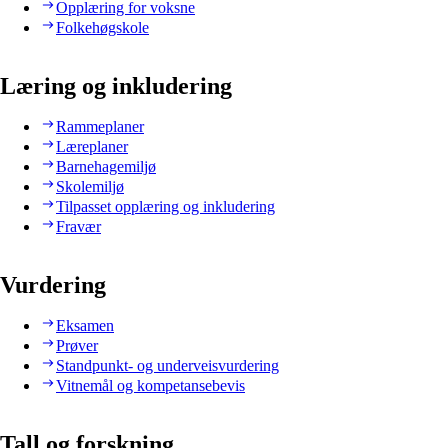
Opplæring for voksne
Folkehøgskole
Læring og inkludering
Rammeplaner
Læreplaner
Barnehagemiljø
Skolemiljø
Tilpasset opplæring og inkludering
Fravær
Vurdering
Eksamen
Prøver
Standpunkt- og underveisvurdering
Vitnemål og kompetansebevis
Tall og forskning