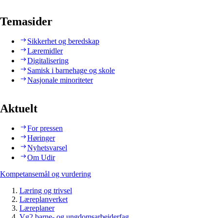
Temasider
Sikkerhet og beredskap
Læremidler
Digitalisering
Samisk i barnehage og skole
Nasjonale minoriteter
Aktuelt
For pressen
Høringer
Nyhetsvarsel
Om Udir
Kompetansemål og vurdering
Læring og trivsel
Læreplanverket
Læreplaner
Vg2 barne- og ungdomsarbeiderfag