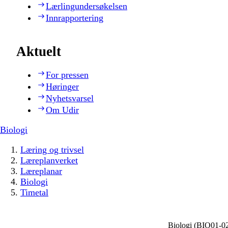
Lærlingundersøkelsen
Innrapportering
Aktuelt
For pressen
Høringer
Nyhetsvarsel
Om Udir
Biologi
Læring og trivsel
Læreplanverket
Læreplanar
Biologi
Timetal
Biologi (BIO01‑0