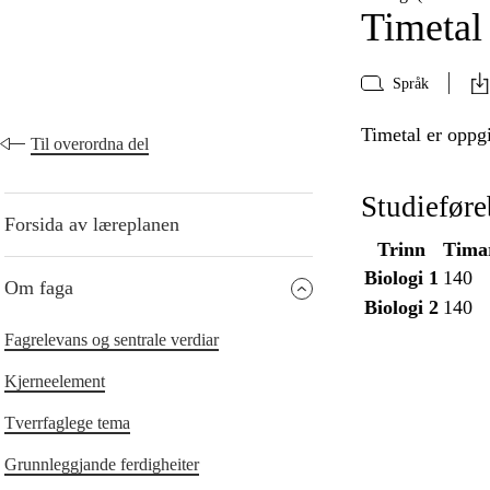
Timetal
Språk
Timetal er oppgi
Til overordna del
Studiefør
Forsida av læreplanen
Trinn
Timar
Biologi 1
140
Om faga
Biologi 2
140
Fagrelevans og sentrale verdiar
Kjerneelement
Tverrfaglege tema
Grunnleggjande ferdigheiter