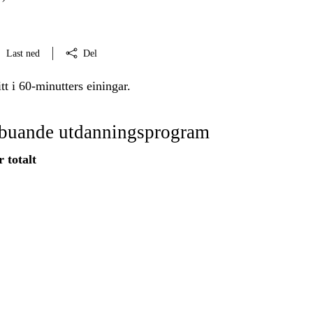
Last ned
Del
tt i 60-minutters einingar.
ebuande utdanningsprogram
 totalt