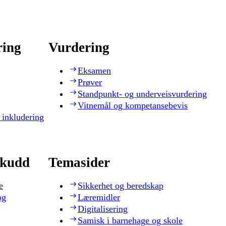
ring
Vurdering
Eksamen
Prøver
Standpunkt- og underveisvurdering
Vitnemål og kompetansebevis
 inkludering
skudd
Temasider
e
Sikkerhet og beredskap
og
Læremidler
Digitalisering
Samisk i barnehage og skole