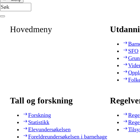
Hovedmeny
Utdanni
Barn
SFO
Grun
Vide
Oppl
Folk
Tall og forskning
Regelve
Forskning
Rege
Statistikk
Rege
Elevundersøkelsen
Tilsy
Foreldreundersøkelsen i barnehage