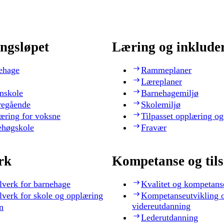
ngsløpet
Læring og inklude
ehage
Rammeplaner
Læreplaner
nskole
Barnehagemiljø
regående
Skolemiljø
æring for voksne
Tilpasset opplæring og
ehøgskole
Fravær
rk
Kompetanse og til
lverk for barnehage
Kvalitet og kompetans
lverk for skole og opplæring
Kompetanseutvikling 
videreutdanning
n
Lederutdanning