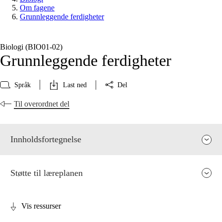
Om fagene
Grunnleggende ferdigheter
Biologi (BIO01‑02)
Grunnleggende ferdigheter
Språk
Last ned
Del
Til overordnet del
Innholdsfortegnelse
Støtte til læreplanen
Vis ressurser
Fagenes relevans og sentrale verdier