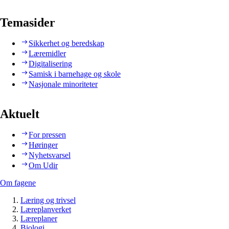
Temasider
Sikkerhet og beredskap
Læremidler
Digitalisering
Samisk i barnehage og skole
Nasjonale minoriteter
Aktuelt
For pressen
Høringer
Nyhetsvarsel
Om Udir
Om fagene
Læring og trivsel
Læreplanverket
Læreplaner
Biologi