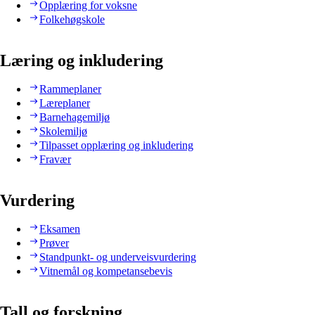
Opplæring for voksne
Folkehøgskole
Læring og inkludering
Rammeplaner
Læreplaner
Barnehagemiljø
Skolemiljø
Tilpasset opplæring og inkludering
Fravær
Vurdering
Eksamen
Prøver
Standpunkt- og underveisvurdering
Vitnemål og kompetansebevis
Tall og forskning