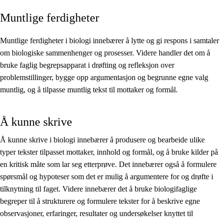
Muntlige ferdigheter
Kjerneelementer
Tverrfaglige temaer
Muntlige ferdigheter i biologi innebærer å lytte og gi respons i samtaler
om biologiske sammenhenger og prosesser. Videre handler det om å
Grunnleggende ferdigheter
bruke faglig begrepsapparat i drøfting og refleksjon over
problemstillinger, bygge opp argumentasjon og begrunne egne valg
muntlig, og å tilpasse muntlig tekst til mottaker og formål.
Å kunne skrive
Å kunne skrive i biologi innebærer å produsere og bearbeide ulike
typer tekster tilpasset mottaker, innhold og formål, og å bruke kilder på
en kritisk måte som lar seg etterprøve. Det innebærer også å formulere
spørsmål og hypoteser som det er mulig å argumentere for og drøfte i
tilknytning til faget. Videre innebærer det å bruke biologifaglige
begreper til å strukturere og formulere tekster for å beskrive egne
observasjoner, erfaringer, resultater og undersøkelser knyttet til