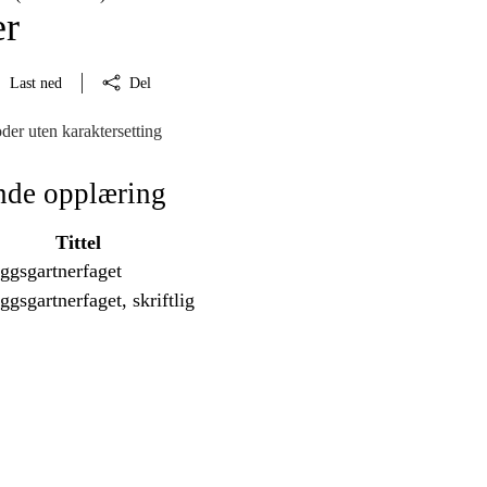
er
Last ned
Del
der uten karaktersetting
nde opplæring
Tittel
ggsgartnerfaget
ggsgartnerfaget, skriftlig