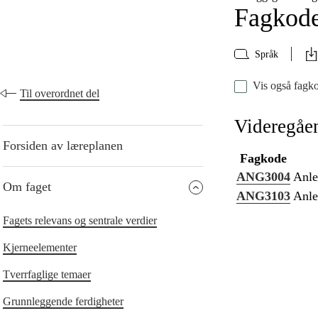
Fagkod
Språk
Vis også fagko
Til overordnet del
Videregåe
Forsiden av læreplanen
Fagkode
ANG3004
Anle
Om faget
ANG3103
Anle
Fagets relevans og sentrale verdier
Kjerneelementer
Tverrfaglige temaer
Grunnleggende ferdigheter