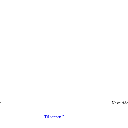
e
Neste sid
Til toppen