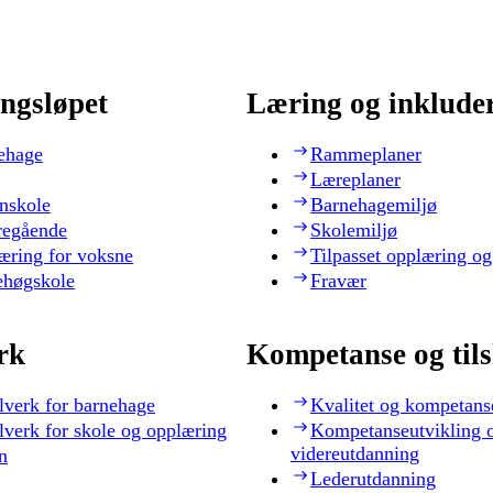
ngsløpet
Læring og inklude
ehage
Rammeplaner
Læreplaner
nskole
Barnehagemiljø
regående
Skolemiljø
æring for voksne
Tilpasset opplæring og
ehøgskole
Fravær
rk
Kompetanse og til
lverk for barnehage
Kvalitet og kompetans
lverk for skole og opplæring
Kompetanseutvikling 
videreutdanning
n
Lederutdanning