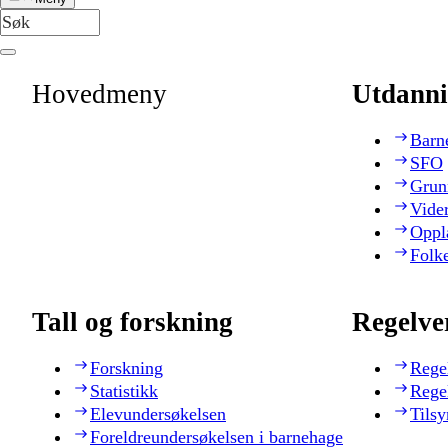
Hovedmeny
Utdanni
Barn
SFO
Grun
Vide
Oppl
Folk
Tall og forskning
Regelve
Forskning
Rege
Statistikk
Rege
Elevundersøkelsen
Tilsy
Foreldreundersøkelsen i barnehage