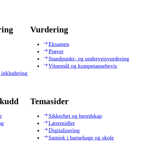
ring
Vurdering
Eksamen
Prøver
Standpunkt- og underveisvurdering
Vitnemål og kompetansebevis
 inkludering
skudd
Temasider
e
Sikkerhet og beredskap
og
Læremidler
Digitalisering
Samisk i barnehage og skole