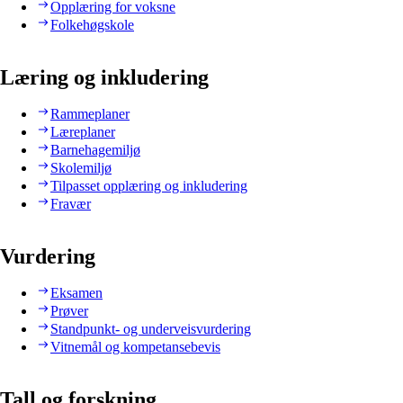
Opplæring for voksne
Folkehøgskole
Læring og inkludering
Rammeplaner
Læreplaner
Barnehagemiljø
Skolemiljø
Tilpasset opplæring og inkludering
Fravær
Vurdering
Eksamen
Prøver
Standpunkt- og underveisvurdering
Vitnemål og kompetansebevis
Tall og forskning