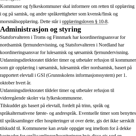
Kommuner og fylkeskommuner skal informere om retten til opplæring
i og på samisk, og andre språkrettigheter som kvensk/finsk og
morsmålsopplæring. Dette står i
opplæringsloven § 10-8
.
Administrasjon og styring
Statsforvalteren i Troms og Finnmark har koordineringsansvar for
nordsamisk fjernundervisning, og Statsforvalteren i Nordland har
koordineringsansvar for lulesamisk og sørsamisk fjernundervisning.
Utdanningsdirektoratet tildeler timer og utbetaler refusjon til kommuner
som gir opplæring i sørsamisk, lulesamisk eller nordsamisk, basert på
rapportert elevtall i GSI (Grunnskolens informasjonssystem) per 1.
oktober hvert år.
Utdanningsdirektoratet tildeler timer og utbetaler refusjon til
videregående skoler via fylkeskommunene.
Tilskuddet gis basert på elevtall, fordelt på trinn, språk og
språkalternativene første- og andrespråk. Eventuelle timer som benyttes
til språksamlinger eller hospiteringer ut over dette, gis det ikke særskilt
tilskudd til. Kommunene kan avtale oppgjør seg imellom for å dekke
kostnader for språksamlinger/hospiteringer hvis disse gis ved en