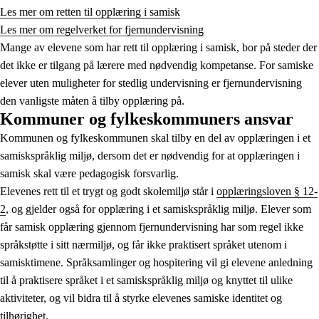
Les mer om retten til opplæring i samisk
Les mer om regelverket for fjernundervisning
Mange av elevene som har rett til opplæring i samisk, bor på steder der
det ikke er tilgang på lærere med nødvendig kompetanse. For samiske
elever uten muligheter for stedlig undervisning er fjernundervisning
den vanligste måten å tilby opplæring på.
Kommuner og fylkeskommuners ansvar
Kommunen og fylkeskommunen skal tilby en del av opplæringen i et
samiskspråklig miljø, dersom det er nødvendig for at opplæringen i
samisk skal være pedagogisk forsvarlig.
Elevenes rett til et trygt og godt skolemiljø står i
opplæringsloven § 12-
2
, og gjelder også for opplæring i et samiskspråklig miljø. Elever som
får samisk opplæring gjennom fjernundervisning har som regel ikke
språkstøtte i sitt nærmiljø, og får ikke praktisert språket utenom i
samisktimene. Språksamlinger og hospitering vil gi elevene anledning
til å praktisere språket i et samiskspråklig miljø og knyttet til ulike
aktiviteter, og vil bidra til å styrke elevenes samiske identitet og
tilhørighet.