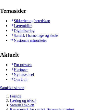
Temasider
Sikkerhet og beredskap
Læremidler
Digitalisering
Samisk i barnehage og skole
Nasjonale minoriteter
Aktuelt
For pressen
Høringer
Nyhetsvarsel
Om Udir
Samisk i skolen
Forside
Læring og trivsel
Samisk i skolen
Rammeverk for samisk fjernundervisning