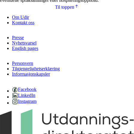
eventuelle språksamlinger eller hospiteringsopphold.
Til toppen
Om Udir
Kontakt oss
Presse
Nyhetsvarsel
English pages
Personvern
Tilgjengelighetserklæring
Informasjonskapsler
Facebook
LinkedIn
Instagram