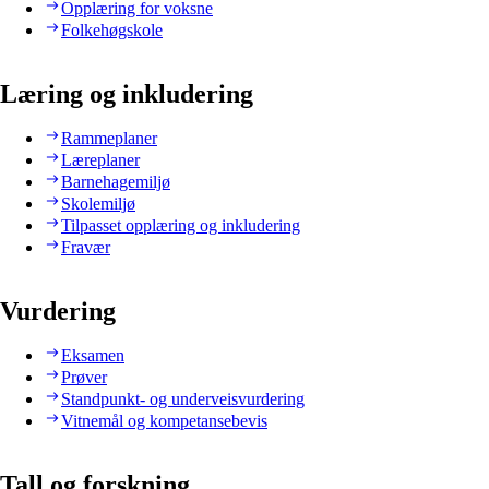
Opplæring for voksne
Folkehøgskole
Læring og inkludering
Rammeplaner
Læreplaner
Barnehagemiljø
Skolemiljø
Tilpasset opplæring og inkludering
Fravær
Vurdering
Eksamen
Prøver
Standpunkt- og underveisvurdering
Vitnemål og kompetansebevis
Tall og forskning