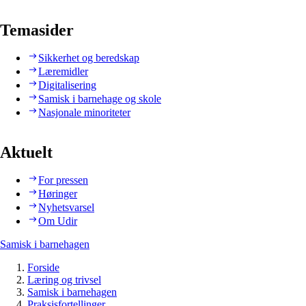
Temasider
Sikkerhet og beredskap
Læremidler
Digitalisering
Samisk i barnehage og skole
Nasjonale minoriteter
Aktuelt
For pressen
Høringer
Nyhetsvarsel
Om Udir
Samisk i barnehagen
Forside
Læring og trivsel
Samisk i barnehagen
Praksisfortellinger