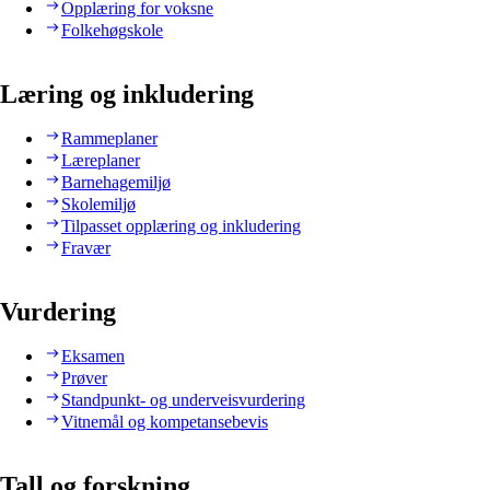
Opplæring for voksne
Folkehøgskole
Læring og inkludering
Rammeplaner
Læreplaner
Barnehagemiljø
Skolemiljø
Tilpasset opplæring og inkludering
Fravær
Vurdering
Eksamen
Prøver
Standpunkt- og underveisvurdering
Vitnemål og kompetansebevis
Tall og forskning