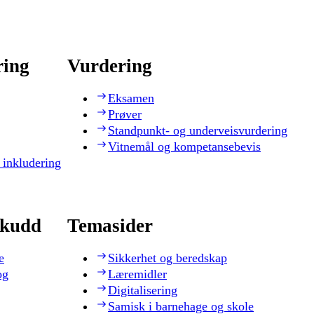
ring
Vurdering
Eksamen
Prøver
Standpunkt- og underveisvurdering
Vitnemål og kompetansebevis
 inkludering
skudd
Temasider
e
Sikkerhet og beredskap
og
Læremidler
Digitalisering
Samisk i barnehage og skole