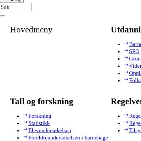
Hovedmeny
Utdanni
Barn
SFO
Grun
Vide
Oppl
Folk
Tall og forskning
Regelve
Forskning
Rege
Statistikk
Rege
Elevundersøkelsen
Tilsy
Foreldreundersøkelsen i barnehage