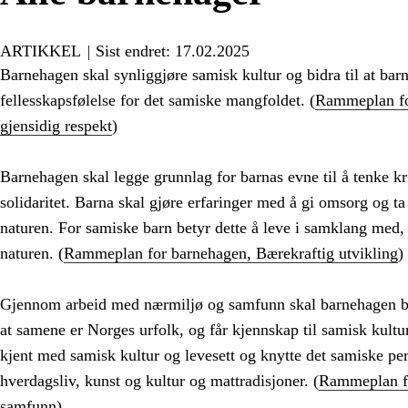
ARTIKKEL
Sist endret: 17.02.2025
Barnehagen skal synliggjøre samisk kultur og bidra til at bar
fellesskapsfølelse for det samiske mangfoldet. (
Rammeplan fo
gjensidig respekt
)
Barnehagen skal legge grunnlag for barnas evne til å tenke kri
solidaritet. Barna skal gjøre erfaringer med å gi omsorg og t
naturen. For samiske barn betyr dette å leve i samklang med, 
naturen. (
Rammeplan for barnehagen, Bærekraftig utvikling
)
Gjennom arbeid med nærmiljø og samfunn skal barnehagen bidr
at samene er Norges urfolk, og får kjennskap til samisk kultur
kjent med samisk kultur og levesett og knytte det samiske pe
hverdagsliv, kunst og kultur og mattradisjoner. (
Rammeplan f
samfunn
)