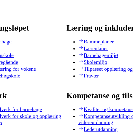
ngsløpet
Læring og inklude
ehage
Rammeplaner
Læreplaner
nskole
Barnehagemiljø
regående
Skolemiljø
æring for voksne
Tilpasset opplæring og
ehøgskole
Fravær
rk
Kompetanse og til
lverk for barnehage
Kvalitet og kompetans
lverk for skole og opplæring
Kompetanseutvikling 
videreutdanning
n
Lederutdanning