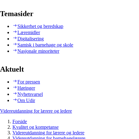
Temasider
Sikkerhet og beredskap
Læremidler
Digitalisering
Samisk i barnehage og skole
Nasjonale minoriteter
Aktuelt
For pressen
Høringer
Nyhetsvarsel
Om Udir
Videreutdanning for lærere og ledere
Forside
Kvalitet og kompetanse
Videreutdanning for lærere og ledere
Videreutdanning for barnehagelærere