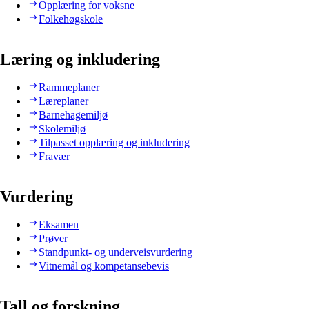
Opplæring for voksne
Folkehøgskole
Læring og inkludering
Rammeplaner
Læreplaner
Barnehagemiljø
Skolemiljø
Tilpasset opplæring og inkludering
Fravær
Vurdering
Eksamen
Prøver
Standpunkt- og underveisvurdering
Vitnemål og kompetansebevis
Tall og forskning