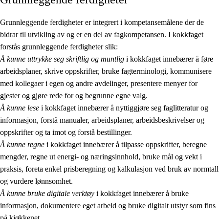
Grunnleggende ferdigheter er integrert i kompetansemålene der de
bidrar til utvikling av og er en del av fagkompetansen. I kokkfaget
forstås grunnleggende ferdigheter slik:
Å kunne uttrykke seg skriftlig og muntlig
i kokkfaget innebærer å føre
arbeidsplaner, skrive oppskrifter, bruke fagterminologi, kommunisere
med kollegaer i egen og andre avdelinger, presentere menyer for
gjester og gjøre rede for og begrunne egne valg.
Å kunne lese
i kokkfaget innebærer å nyttiggjøre seg faglitteratur og
informasjon, forstå manualer, arbeidsplaner, arbeidsbeskrivelser og
oppskrifter og ta imot og forstå bestillinger.
Å kunne regne
i kokkfaget innebærer å tilpasse oppskrifter, beregne
mengder, regne ut energi- og næringsinnhold, bruke mål og vekt i
praksis, foreta enkel prisberegning og kalkulasjon ved bruk av normtall
og vurdere lønnsomhet.
Å kunne bruke digitale verktøy
i kokkfaget innebærer å bruke
informasjon, dokumentere eget arbeid og bruke digitalt utstyr som fins
på kjøkkenet.