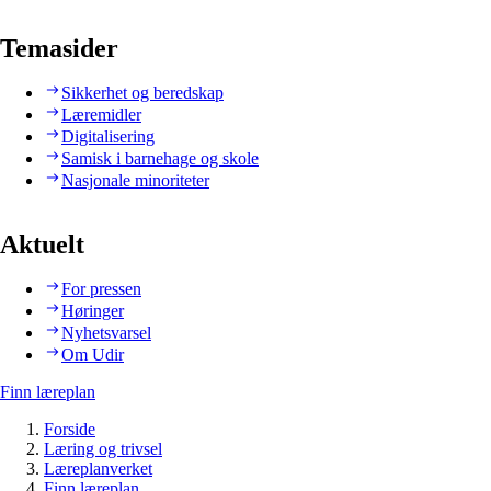
Temasider
Sikkerhet og beredskap
Læremidler
Digitalisering
Samisk i barnehage og skole
Nasjonale minoriteter
Aktuelt
For pressen
Høringer
Nyhetsvarsel
Om Udir
Finn læreplan
Forside
Læring og trivsel
Læreplanverket
Finn læreplan