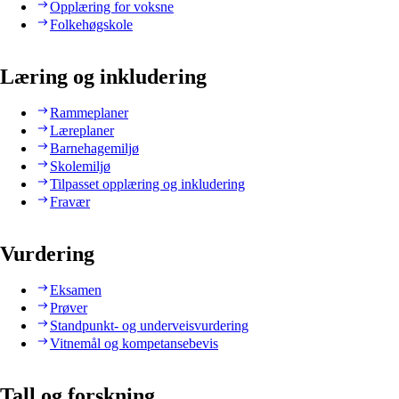
Opplæring for voksne
Folkehøgskole
Læring og inkludering
Rammeplaner
Læreplaner
Barnehagemiljø
Skolemiljø
Tilpasset opplæring og inkludering
Fravær
Vurdering
Eksamen
Prøver
Standpunkt- og underveisvurdering
Vitnemål og kompetansebevis
Tall og forskning