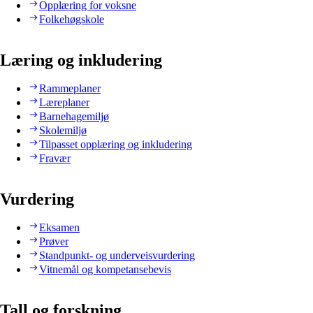
Opplæring for voksne
Folkehøgskole
Læring og inkludering
Rammeplaner
Læreplaner
Barnehagemiljø
Skolemiljø
Tilpasset opplæring og inkludering
Fravær
Vurdering
Eksamen
Prøver
Standpunkt- og underveisvurdering
Vitnemål og kompetansebevis
Tall og forskning