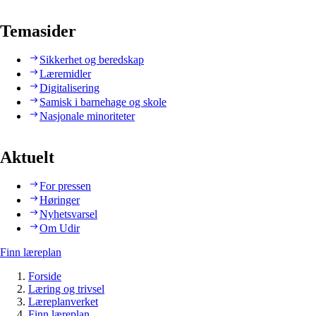
Temasider
Sikkerhet og beredskap
Læremidler
Digitalisering
Samisk i barnehage og skole
Nasjonale minoriteter
Aktuelt
For pressen
Høringer
Nyhetsvarsel
Om Udir
Finn læreplan
Forside
Læring og trivsel
Læreplanverket
Finn læreplan