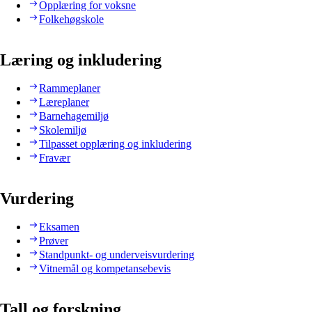
Opplæring for voksne
Folkehøgskole
Læring og inkludering
Rammeplaner
Læreplaner
Barnehagemiljø
Skolemiljø
Tilpasset opplæring og inkludering
Fravær
Vurdering
Eksamen
Prøver
Standpunkt- og underveisvurdering
Vitnemål og kompetansebevis
Tall og forskning