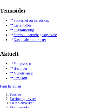
Temasider
Sikkerhet og beredskap
Læremidler
Digitalisering
Samisk i barnehage og skole
Nasjonale minoriteter
Aktuelt
For pressen
Høringer
Nyhetsvarsel
Om Udir
Finn læreplan
Forside
Læring og trivsel
Læreplanverket
Finn læreplan