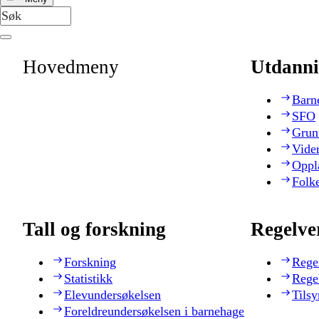
Hovedmeny
Utdanni
Barn
SFO
Grun
Vide
Oppl
Folk
Tall og forskning
Regelve
Forskning
Rege
Statistikk
Rege
Elevundersøkelsen
Tilsy
Foreldreundersøkelsen i barnehage