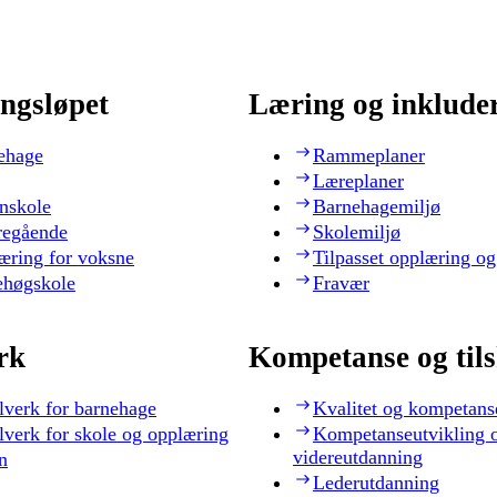
ngsløpet
Læring og inklude
ehage
Rammeplaner
Læreplaner
nskole
Barnehagemiljø
regående
Skolemiljø
æring for voksne
Tilpasset opplæring og
ehøgskole
Fravær
rk
Kompetanse og til
lverk for barnehage
Kvalitet og kompetans
lverk for skole og opplæring
Kompetanseutvikling 
videreutdanning
n
Lederutdanning