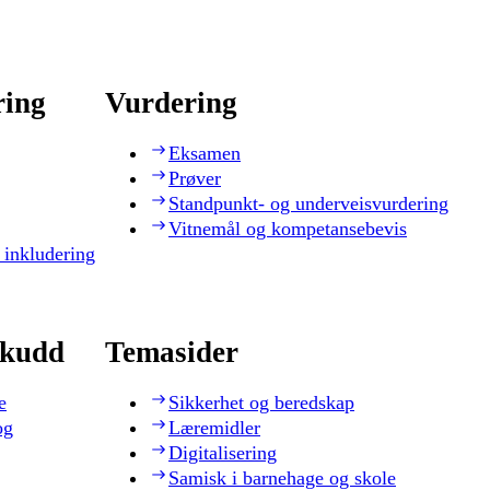
ring
Vurdering
Eksamen
Prøver
Standpunkt- og underveisvurdering
Vitnemål og kompetansebevis
 inkludering
skudd
Temasider
e
Sikkerhet og beredskap
og
Læremidler
Digitalisering
Samisk i barnehage og skole