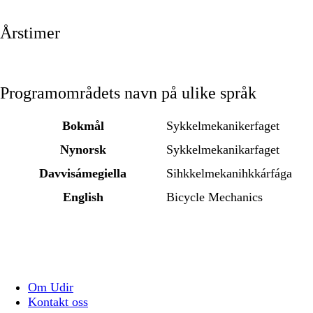
Årstimer
Programområdets navn på ulike språk
Bokmål
Sykkelmekanikerfaget
Nynorsk
Sykkelmekanikarfaget
Davvisámegiella
Sihkkelmekanihkkárfága
English
Bicycle Mechanics
Om Udir
Kontakt oss