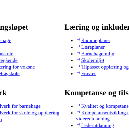
ngsløpet
Læring og inklude
ehage
Rammeplaner
Læreplaner
nskole
Barnehagemiljø
regående
Skolemiljø
æring for voksne
Tilpasset opplæring og
ehøgskole
Fravær
rk
Kompetanse og til
lverk for barnehage
Kvalitet og kompetans
lverk for skole og opplæring
Kompetanseutvikling 
videreutdanning
n
Lederutdanning