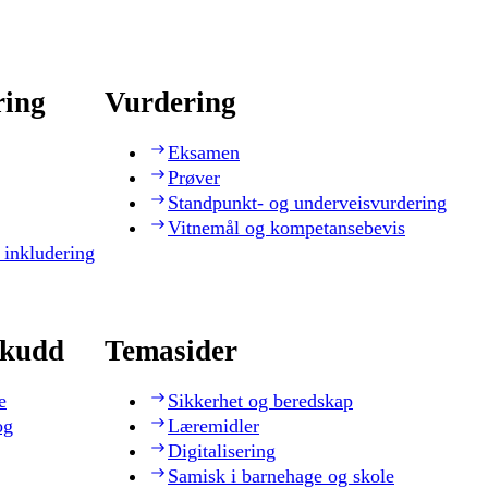
ring
Vurdering
Eksamen
Prøver
Standpunkt- og underveisvurdering
Vitnemål og kompetansebevis
 inkludering
skudd
Temasider
e
Sikkerhet og beredskap
og
Læremidler
Digitalisering
Samisk i barnehage og skole