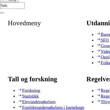
Hovedmeny
Utdanni
Barn
SFO
Grun
Vide
Oppl
Folk
Tall og forskning
Regelve
Forskning
Rege
Statistikk
Rege
Elevundersøkelsen
Tilsy
Foreldreundersøkelsen i barnehage