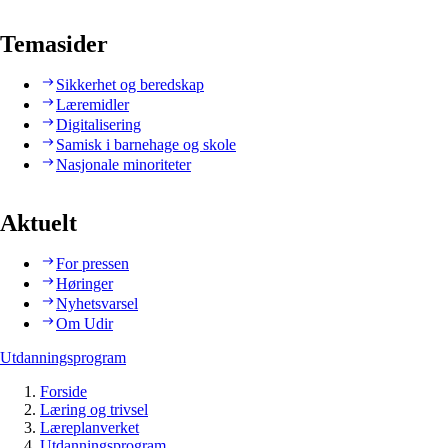
Temasider
Sikkerhet og beredskap
Læremidler
Digitalisering
Samisk i barnehage og skole
Nasjonale minoriteter
Aktuelt
For pressen
Høringer
Nyhetsvarsel
Om Udir
Utdanningsprogram
Forside
Læring og trivsel
Læreplanverket
Utdanningsprogram