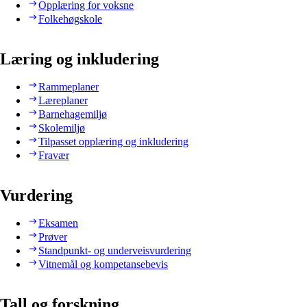
Opplæring for voksne
Folkehøgskole
Læring og inkludering
Rammeplaner
Læreplaner
Barnehagemiljø
Skolemiljø
Tilpasset opplæring og inkludering
Fravær
Vurdering
Eksamen
Prøver
Standpunkt- og underveisvurdering
Vitnemål og kompetansebevis
Tall og forskning