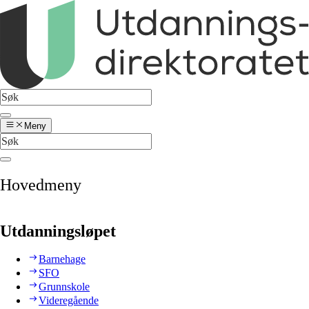
Meny
Hovedmeny
Utdanningsløpet
Barnehage
SFO
Grunnskole
Videregående