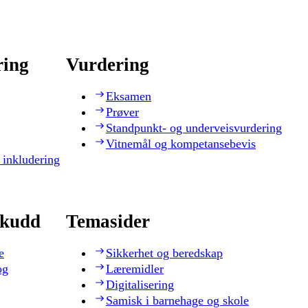
ring
Vurdering
Eksamen
Prøver
Standpunkt- og underveisvurdering
Vitnemål og kompetansebevis
 inkludering
skudd
Temasider
e
Sikkerhet og beredskap
og
Læremidler
Digitalisering
Samisk i barnehage og skole