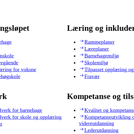
ngsløpet
Læring og inklude
ehage
Rammeplaner
Læreplaner
nskole
Barnehagemiljø
regående
Skolemiljø
æring for voksne
Tilpasset opplæring og
ehøgskole
Fravær
rk
Kompetanse og til
lverk for barnehage
Kvalitet og kompetans
lverk for skole og opplæring
Kompetanseutvikling 
videreutdanning
n
Lederutdanning