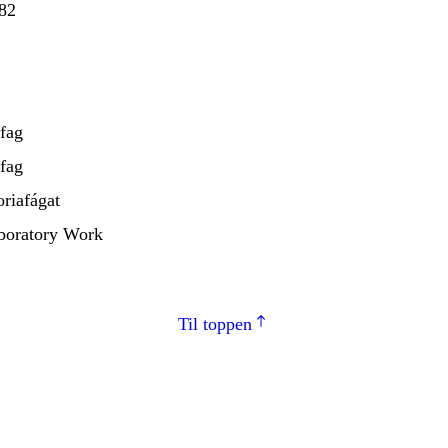
82
efag
efag
oriafágat
boratory Work
Til toppen