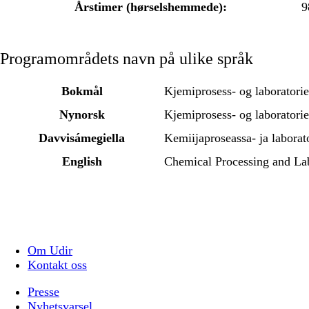
Årstimer (hørselshemmede):
9
Programområdets navn på ulike språk
Bokmål
Kjemiprosess- og laboratori
Nynorsk
Kjemiprosess- og laboratori
Davvisámegiella
Kemiijaproseassa- ja laborat
English
Chemical Processing and La
Om Udir
Kontakt oss
Presse
Nyhetsvarsel