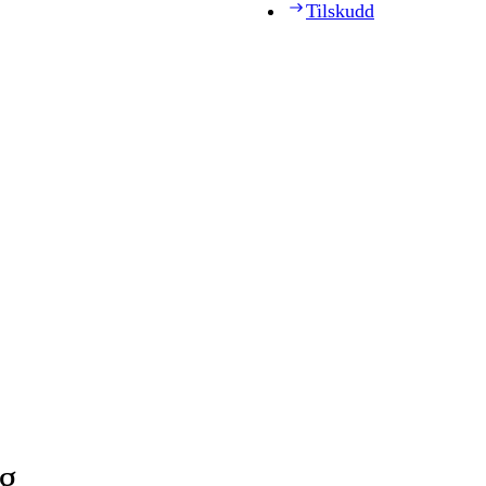
Tilskudd
ag