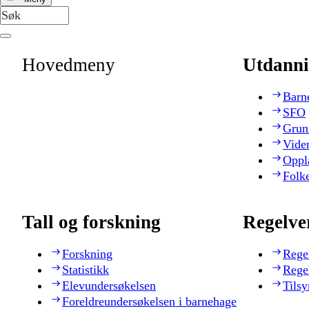
Hovedmeny
Utdanni
Barn
SFO
Grun
Vide
Oppl
Folk
Tall og forskning
Regelve
Forskning
Rege
Statistikk
Rege
Elevundersøkelsen
Tilsy
Foreldreundersøkelsen i barnehage