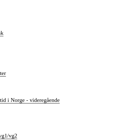
åk
ter
tid i Norge - videregående
 vg1/vg2