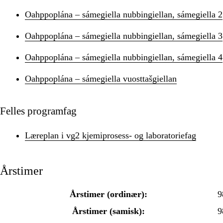
Oahppoplána – sámegiella nubbingiellan, sámegiella 2
Oahppoplána – sámegiella nubbingiellan, sámegiella 3
Oahppoplána – sámegiella nubbingiellan, sámegiella 4
Oahppoplána – sámegiella vuosttašgiellan
Felles programfag
Læreplan i vg2 kjemiprosess- og laboratoriefag
Årstimer
Årstimer (ordinær):
9
Årstimer (samisk):
9