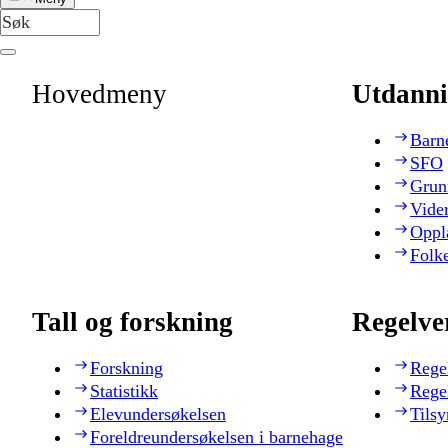
Hovedmeny
Utdanni
Barn
SFO
Grun
Vide
Oppl
Folk
Tall og forskning
Regelve
Forskning
Rege
Statistikk
Rege
Elevundersøkelsen
Tilsy
Foreldreundersøkelsen i barnehage