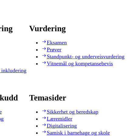
ring
Vurdering
Eksamen
Prøver
Standpunkt- og underveisvurdering
Vitnemål og kompetansebevis
 inkludering
skudd
Temasider
e
Sikkerhet og beredskap
og
Læremidler
Digitalisering
Samisk i barnehage og skole