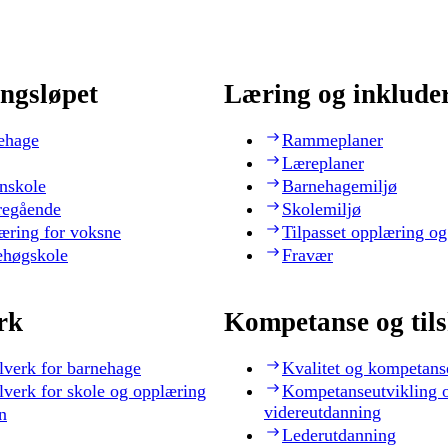
ngsløpet
Læring og inklude
ehage
Rammeplaner
Læreplaner
nskole
Barnehagemiljø
regående
Skolemiljø
æring for voksne
Tilpasset opplæring og
ehøgskole
Fravær
rk
Kompetanse og til
lverk for barnehage
Kvalitet og kompetans
lverk for skole og opplæring
Kompetanseutvikling 
videreutdanning
n
Lederutdanning