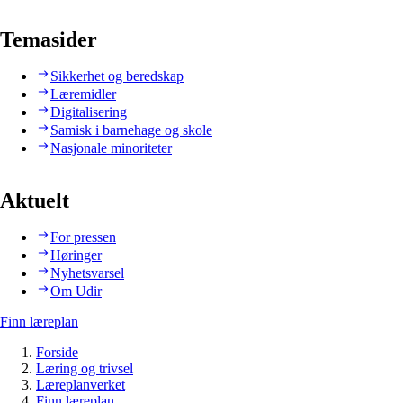
Temasider
Sikkerhet og beredskap
Læremidler
Digitalisering
Samisk i barnehage og skole
Nasjonale minoriteter
Aktuelt
For pressen
Høringer
Nyhetsvarsel
Om Udir
Finn læreplan
Forside
Læring og trivsel
Læreplanverket
Finn læreplan