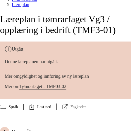
Læreplan
Læreplan i tømrarfaget Vg3 /
opplæring i bedrift (TMF3-01)
Utgått
Denne læreplanen har utgått.
Mer om
gyldighet og innføring av ny læreplan
Mer om
Tømrarfaget - TMF03-02
Språk
Last ned
Fagkoder