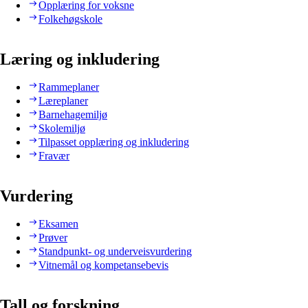
Opplæring for voksne
Folkehøgskole
Læring og inkludering
Rammeplaner
Læreplaner
Barnehagemiljø
Skolemiljø
Tilpasset opplæring og inkludering
Fravær
Vurdering
Eksamen
Prøver
Standpunkt- og underveisvurdering
Vitnemål og kompetansebevis
Tall og forskning