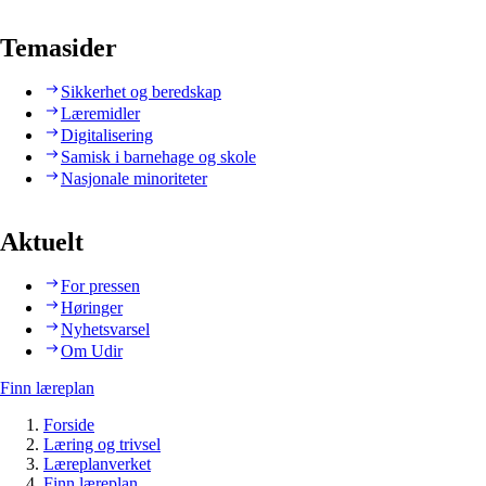
Temasider
Sikkerhet og beredskap
Læremidler
Digitalisering
Samisk i barnehage og skole
Nasjonale minoriteter
Aktuelt
For pressen
Høringer
Nyhetsvarsel
Om Udir
Finn læreplan
Forside
Læring og trivsel
Læreplanverket
Finn læreplan