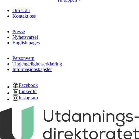
Om Udir
Kontakt oss
Presse
Nyhetsvarsel
English pages
Personvern
Tilgjengelighetserklæring
Informasjonskapsler
Facebook
LinkedIn
Instagram