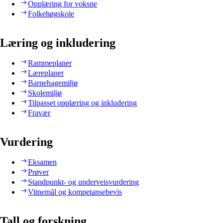
Opplæring for voksne
Folkehøgskole
Læring og inkludering
Rammeplaner
Læreplaner
Barnehagemiljø
Skolemiljø
Tilpasset opplæring og inkludering
Fravær
Vurdering
Eksamen
Prøver
Standpunkt- og underveisvurdering
Vitnemål og kompetansebevis
Tall og forskning