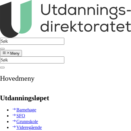
Meny
Hovedmeny
Utdanningsløpet
Barnehage
SFO
Grunnskole
Videregående