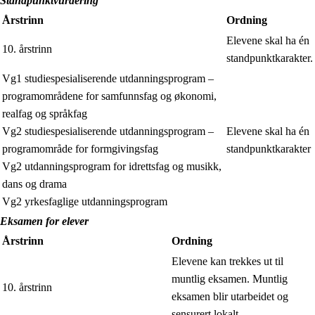
Standpunktvurdering
Årstrinn
Ordning
Elevene skal ha én
10. årstrinn
standpunktkarakter.
Vg1 studiespesialiserende utdanningsprogram –
programområdene for samfunnsfag og økonomi,
realfag og språkfag
Vg2 studiespesialiserende utdanningsprogram –
Elevene skal ha én
programområde for formgivingsfag
standpunktkarakter
Vg2 utdanningsprogram for idrettsfag og musikk,
dans og drama
Vg2 yrkesfaglige utdanningsprogram
Eksamen for elever
Årstrinn
Ordning
Elevene kan trekkes ut til
muntlig eksamen. Muntlig
10. årstrinn
eksamen blir utarbeidet og
sensurert lokalt.