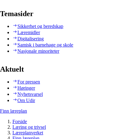
Temasider
Sikkerhet og beredskap
Læremidler
Digitalisering
Samisk i barnehage og skole
Nasjonale minoriteter
Aktuelt
For pressen
Høringer
Nyhetsvarsel
Om Udir
Finn læreplan
Forside
Læring og trivsel
Læreplanverket
Finn læreplan