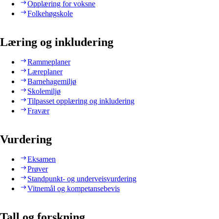
Opplæring for voksne
Folkehøgskole
Læring og inkludering
Rammeplaner
Læreplaner
Barnehagemiljø
Skolemiljø
Tilpasset opplæring og inkludering
Fravær
Vurdering
Eksamen
Prøver
Standpunkt- og underveisvurdering
Vitnemål og kompetansebevis
Tall og forskning