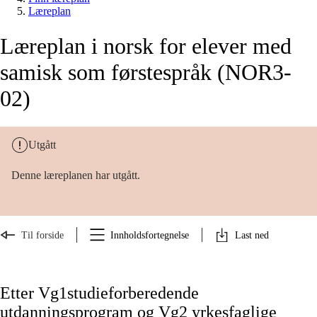
Læreplan
Læreplan i norsk for elever med
samisk som førstespråk (NOR3-
02)
Utgått
Denne læreplanen har utgått.
Til forside
Innholdsfortegnelse
Last ned
Etter Vg1studieforberedende
utdanningsprogram og Vg2 yrkesfaglige