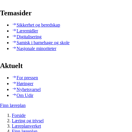
Temasider
Sikkerhet og beredskap
Læremidler
Digitalisering
Samisk i barnehage og skole
Nasjonale minoriteter
Aktuelt
For pressen
Høringer
Nyhetsvarsel
Om Udir
Finn læreplan
Forside
Læring og trivsel
Læreplanverket
Finn læreplan