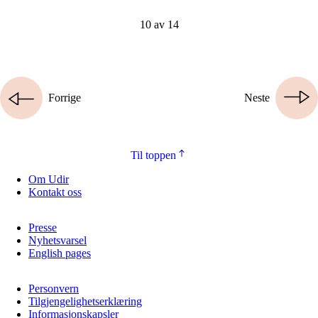
10 av 14
Forrige
Neste
Til toppen
Om Udir
Kontakt oss
Presse
Nyhetsvarsel
English pages
Personvern
Tilgjengelighetserklæring
Informasjonskapsler