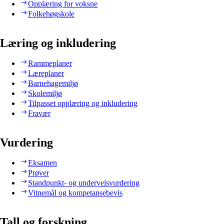
Opplæring for voksne
Folkehøgskole
Læring og inkludering
Rammeplaner
Læreplaner
Barnehagemiljø
Skolemiljø
Tilpasset opplæring og inkludering
Fravær
Vurdering
Eksamen
Prøver
Standpunkt- og underveisvurdering
Vitnemål og kompetansebevis
Tall og forskning