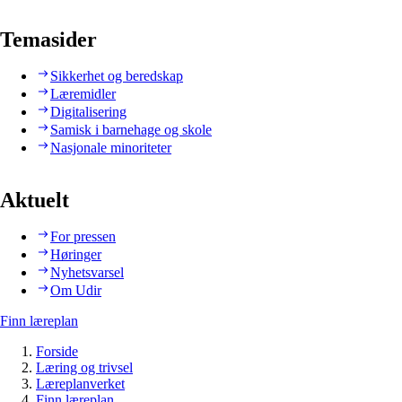
Temasider
Sikkerhet og beredskap
Læremidler
Digitalisering
Samisk i barnehage og skole
Nasjonale minoriteter
Aktuelt
For pressen
Høringer
Nyhetsvarsel
Om Udir
Finn læreplan
Forside
Læring og trivsel
Læreplanverket
Finn læreplan