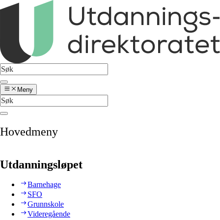
Meny
Hovedmeny
Utdanningsløpet
Barnehage
SFO
Grunnskole
Videregående