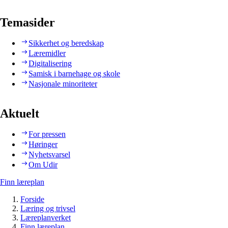
Temasider
Sikkerhet og beredskap
Læremidler
Digitalisering
Samisk i barnehage og skole
Nasjonale minoriteter
Aktuelt
For pressen
Høringer
Nyhetsvarsel
Om Udir
Finn læreplan
Forside
Læring og trivsel
Læreplanverket
Finn læreplan