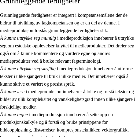
Grunnleggende ferdigheter
Grunnleggende ferdigheter er integrert i kompetansemålene der de
bidrar til utvikling av fagkompetansen og er en del av denne. I
medieproduksjon forstås grunnleggende ferdigheter slik:
Å kunne uttrykke seg muntlig
i medieproduksjon innebærer å uttrykke
seg om estetiske opplevelser knyttet til medieprodukter. Det dreier seg
også om å kunne kommentere og vurdere egne og andres
medieprodukter ved å bruke relevant fagterminologi.
Å kunne uttrykke seg skriftlig
i medieproduksjon innebærer å utforme
tekster i ulike sjangere til bruk i ulike medier. Det innebærer også å
kunne skrive et variert og presist språk.
Å kunne lese
i medieproduksjon innebærer å tolke og forstå tekster og
bilder av ulik kompleksitet og vanskelighetsgrad innen ulike sjangere i
forskjellige medier.
Å kunne regne
i medieproduksjon innebærer å sette opp en
produksjonskalkyle og å forstå og bruke prinsippene for
bildeoppløsning, filstørrelser, kompresjonsteknikker, vektorgrafikk,