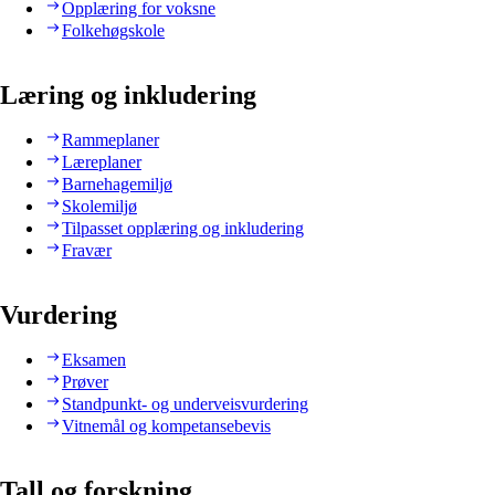
Opplæring for voksne
Folkehøgskole
Læring og inkludering
Rammeplaner
Læreplaner
Barnehagemiljø
Skolemiljø
Tilpasset opplæring og inkludering
Fravær
Vurdering
Eksamen
Prøver
Standpunkt- og underveisvurdering
Vitnemål og kompetansebevis
Tall og forskning