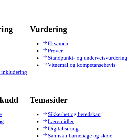
ring
Vurdering
Eksamen
Prøver
Standpunkt- og underveisvurdering
Vitnemål og kompetansebevis
 inkludering
skudd
Temasider
e
Sikkerhet og beredskap
og
Læremidler
Digitalisering
Samisk i barnehage og skole