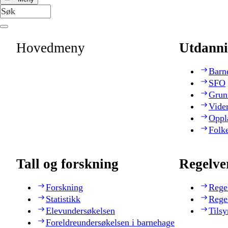
Hovedmeny
Utdanni
Barn
SFO
Grun
Vide
Oppl
Folk
Tall og forskning
Regelve
Forskning
Rege
Statistikk
Rege
Elevundersøkelsen
Tilsy
Foreldreundersøkelsen i barnehage