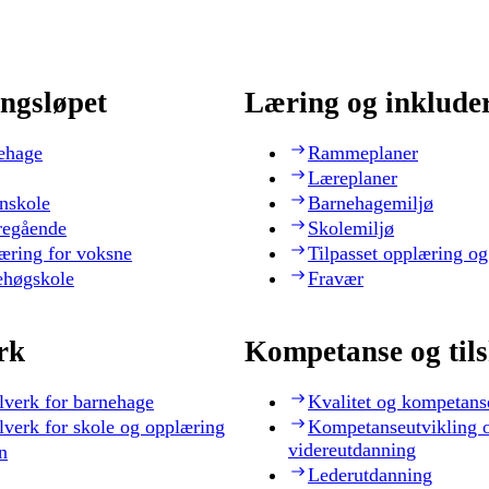
ngsløpet
Læring og inklude
ehage
Rammeplaner
Læreplaner
nskole
Barnehagemiljø
regående
Skolemiljø
æring for voksne
Tilpasset opplæring og
ehøgskole
Fravær
rk
Kompetanse og til
lverk for barnehage
Kvalitet og kompetans
lverk for skole og opplæring
Kompetanseutvikling 
videreutdanning
n
Lederutdanning