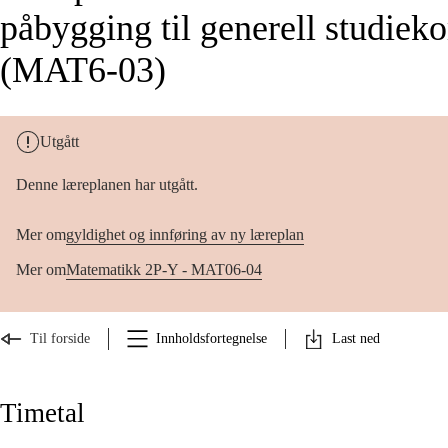
påbygging til generell studie
(MAT6-03)
Utgått
Denne læreplanen har utgått.
Mer om
gyldighet og innføring av ny læreplan
Mer om
Matematikk 2P-Y - MAT06-04
Til forside
Innholdsfortegnelse
Last ned
Timetal