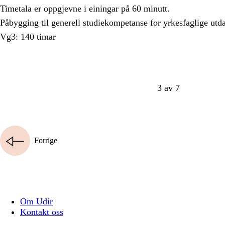
Timetala er oppgjevne i einingar på 60 minutt.
Påbygging til generell studiekompetanse for yrkesfaglige ut
Vg3: 140 timar
3 av 7
Forrige
Om Udir
Kontakt oss