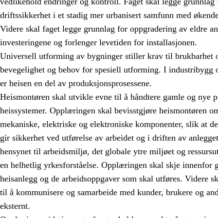
vedlikehold endringer og kontroll. Faget skal legge grunnlag 
driftssikkerhet i et stadig mer urbanisert samfunn med økend
Videre skal faget legge grunnlag for oppgradering av eldre a
investeringene og forlenger levetiden for installasjonen.
Universell utforming av bygninger stiller krav til brukbarhe
bevegelighet og behov for spesiell utforming. I industribygg 
er heisen en del av produksjonsprosessene.
Heismontøren skal utvikle evne til å håndtere gamle og nye 
heissystemer. Opplæringen skal bevisstgjøre heismontøren
mekaniske, elektriske og elektroniske komponenter, slik at d
gir sikkerhet ved utførelse av arbeidet og i driften av anleg
hensynet til arbeidsmiljø, det globale ytre miljøet og ressursu
en helhetlig yrkesforståelse. Opplæringen skal skje innenfor 
heisanlegg og de arbeidsoppgaver som skal utføres. Videre s
til å kommunisere og samarbeide med kunder, brukere og and
eksternt.