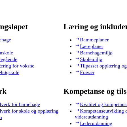
ngsløpet
Læring og inklude
ehage
Rammeplaner
Læreplaner
nskole
Barnehagemiljø
regående
Skolemiljø
æring for voksne
Tilpasset opplæring og
ehøgskole
Fravær
rk
Kompetanse og til
lverk for barnehage
Kvalitet og kompetans
lverk for skole og opplæring
Kompetanseutvikling 
videreutdanning
n
Lederutdanning