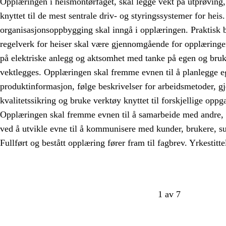
Opplæringen i heismontørfaget, skal legge vekt på utprøving, 
knyttet til de mest sentrale driv- og styringssystemer for heis
organisasjonsoppbygging skal inngå i opplæringen. Praktisk b
regelverk for heiser skal være gjennomgående for opplæringen
på elektriske anlegg og aktsomhet med tanke på egen og bruk
vektlegges. Opplæringen skal fremme evnen til å planlegge e
produktinformasjon, følge beskrivelser for arbeidsmetoder, g
kvalitetssikring og bruke verktøy knyttet til forskjellige oppg
Opplæringen skal fremme evnen til å samarbeide med andre, 
ved å utvikle evne til å kommunisere med kunder, brukere, su
Fullført og bestått opplæring fører fram til fagbrev. Yrkestitte
1 av 7