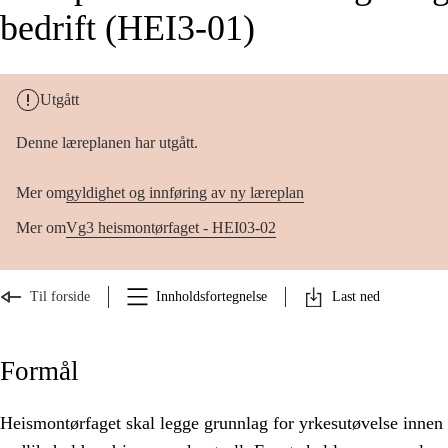
bedrift (HEI3-01)
Utgått
Denne læreplanen har utgått.
Mer om
gyldighet og innføring av ny læreplan
Mer om
Vg3 heismontørfaget - HEI03-02
Til forside
Innholdsfortegnelse
Last ned
Formål
Heismontørfaget skal legge grunnlag for yrkesutøvelse innen h