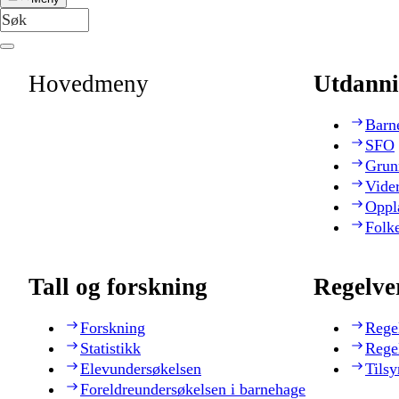
Hovedmeny
Utdanni
Barn
SFO
Grun
Vide
Oppl
Folk
Tall og forskning
Regelve
Forskning
Rege
Statistikk
Rege
Elevundersøkelsen
Tilsy
Foreldreundersøkelsen i barnehage