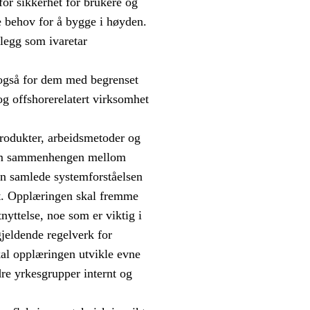
for sikkerhet for brukere og
e behov for å bygge i høyden.
nlegg som ivaretar
t også for dem med begrenset
og offshorerelatert virksomhet
produkter, arbeidsmetoder og
 om sammenhengen mellom
en samlede systemforståelsen
get. Opplæringen skal fremme
tnyttelse, noe som er viktig i
gjeldende regelverk for
kal opplæringen utvikle evne
re yrkesgrupper internt og