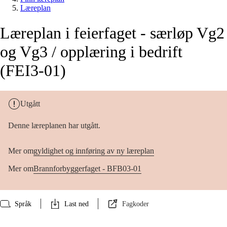
Læreplan
Læreplan i feierfaget - særløp Vg2
og Vg3 / opplæring i bedrift
(FEI3-01)
Utgått
Denne læreplanen har utgått.
Mer om
gyldighet og innføring av ny læreplan
Mer om
Brannforbyggerfaget - BFB03-01
Språk
Last ned
Fagkoder