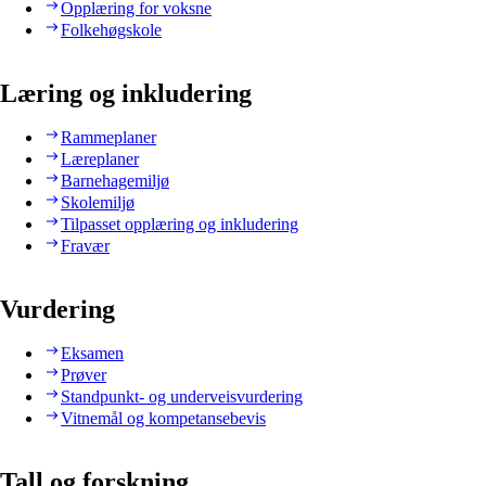
Opplæring for voksne
Folkehøgskole
Læring og inkludering
Rammeplaner
Læreplaner
Barnehagemiljø
Skolemiljø
Tilpasset opplæring og inkludering
Fravær
Vurdering
Eksamen
Prøver
Standpunkt- og underveisvurdering
Vitnemål og kompetansebevis
Tall og forskning