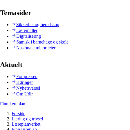
Temasider
Sikkerhet og beredskap
Læremidler
Digitalisering
Samisk i barnehage og skole
Nasjonale minoriteter
Aktuelt
For pressen
Høringer
Nyhetsvarsel
Om Udir
Finn læreplan
Forside
Læring og trivsel
Læreplanverket
Finn læreplan