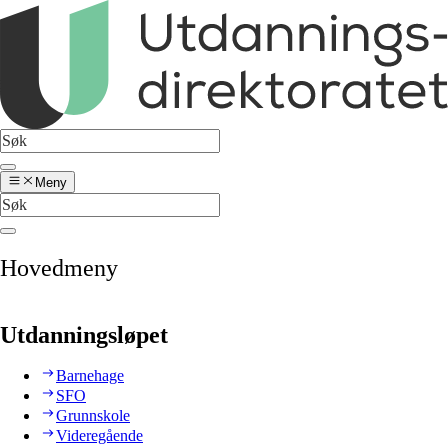
Meny
Hovedmeny
Utdanningsløpet
Barnehage
SFO
Grunnskole
Videregående