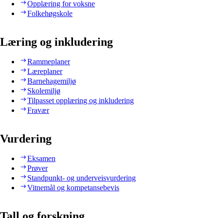
Opplæring for voksne
Folkehøgskole
Læring og inkludering
Rammeplaner
Læreplaner
Barnehagemiljø
Skolemiljø
Tilpasset opplæring og inkludering
Fravær
Vurdering
Eksamen
Prøver
Standpunkt- og underveisvurdering
Vitnemål og kompetansebevis
Tall og forskning