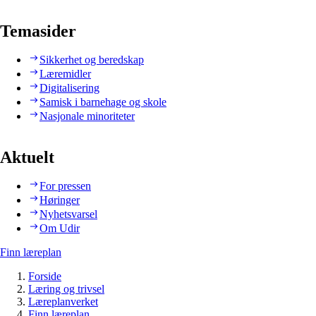
Temasider
Sikkerhet og beredskap
Læremidler
Digitalisering
Samisk i barnehage og skole
Nasjonale minoriteter
Aktuelt
For pressen
Høringer
Nyhetsvarsel
Om Udir
Finn læreplan
Forside
Læring og trivsel
Læreplanverket
Finn læreplan