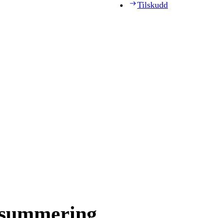
Tilskudd
psummering