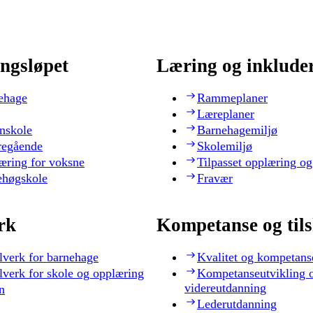
ngsløpet
Læring og inklude
ehage
Rammeplaner
Læreplaner
nskole
Barnehagemiljø
regående
Skolemiljø
æring for voksne
Tilpasset opplæring og
ehøgskole
Fravær
rk
Kompetanse og til
lverk for barnehage
Kvalitet og kompetans
lverk for skole og opplæring
Kompetanseutvikling 
videreutdanning
n
Lederutdanning