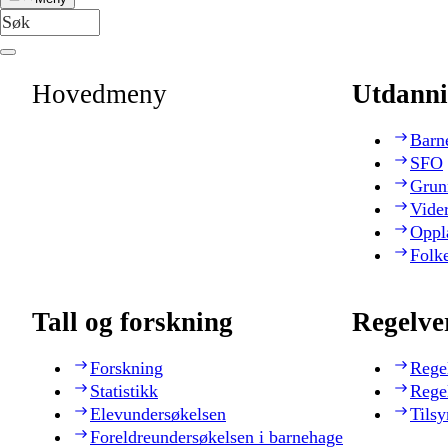
Hovedmeny
Utdanni
Barn
SFO
Grun
Vide
Oppl
Folk
Tall og forskning
Regelve
Forskning
Rege
Statistikk
Rege
Elevundersøkelsen
Tilsy
Foreldreundersøkelsen i barnehage