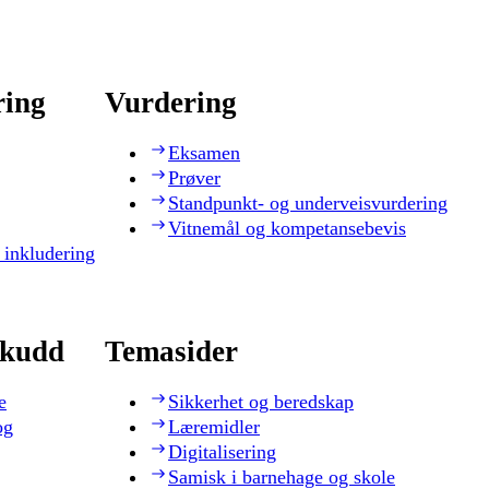
ring
Vurdering
Eksamen
Prøver
Standpunkt- og underveisvurdering
Vitnemål og kompetansebevis
 inkludering
skudd
Temasider
e
Sikkerhet og beredskap
og
Læremidler
Digitalisering
Samisk i barnehage og skole