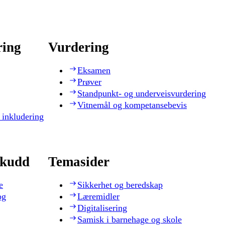
ring
Vurdering
Eksamen
Prøver
Standpunkt- og underveisvurdering
Vitnemål og kompetansebevis
 inkludering
skudd
Temasider
e
Sikkerhet og beredskap
og
Læremidler
Digitalisering
Samisk i barnehage og skole