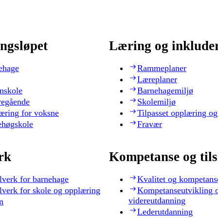
ngsløpet
Læring og inklude
ehage
Rammeplaner
Læreplaner
nskole
Barnehagemiljø
regående
Skolemiljø
æring for voksne
Tilpasset opplæring og
ehøgskole
Fravær
rk
Kompetanse og til
lverk for barnehage
Kvalitet og kompetans
lverk for skole og opplæring
Kompetanseutvikling 
videreutdanning
n
Lederutdanning