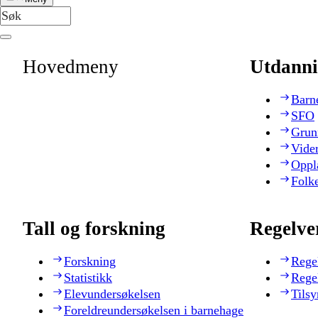
Hovedmeny
Utdanni
Barn
SFO
Grun
Vide
Oppl
Folk
Tall og forskning
Regelve
Forskning
Rege
Statistikk
Rege
Elevundersøkelsen
Tilsy
Foreldreundersøkelsen i barnehage