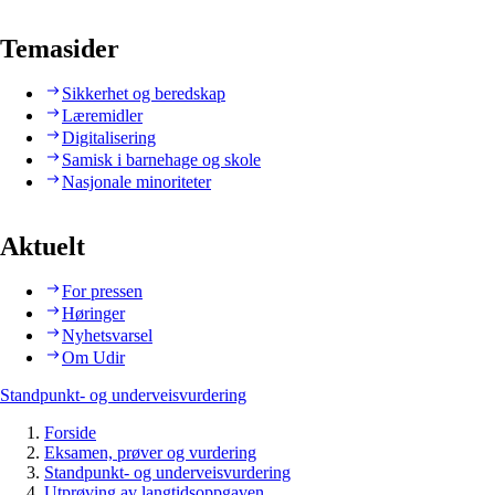
Temasider
Sikkerhet og beredskap
Læremidler
Digitalisering
Samisk i barnehage og skole
Nasjonale minoriteter
Aktuelt
For pressen
Høringer
Nyhetsvarsel
Om Udir
Standpunkt- og underveisvurdering
Forside
Eksamen, prøver og vurdering
Standpunkt- og underveisvurdering
Utprøving av langtidsoppgaven