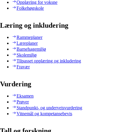
Opplæring for voksne
Folkehøgskole
Læring og inkludering
Rammeplaner
Læreplaner
Barnehagemiljø
Skolemiljø
Tilpasset opplæring og inkludering
Fravær
Vurdering
Eksamen
Prøver
Standpunkt- og underveisvurdering
Vitnemål og kompetansebevis
Tall og forskning