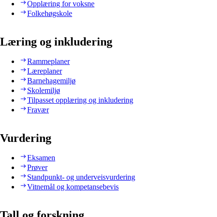
Opplæring for voksne
Folkehøgskole
Læring og inkludering
Rammeplaner
Læreplaner
Barnehagemiljø
Skolemiljø
Tilpasset opplæring og inkludering
Fravær
Vurdering
Eksamen
Prøver
Standpunkt- og underveisvurdering
Vitnemål og kompetansebevis
Tall og forskning