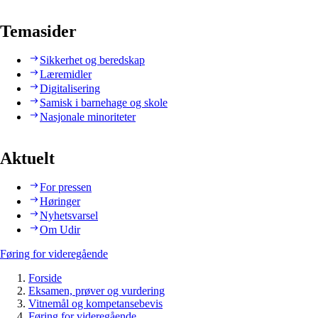
Temasider
Sikkerhet og beredskap
Læremidler
Digitalisering
Samisk i barnehage og skole
Nasjonale minoriteter
Aktuelt
For pressen
Høringer
Nyhetsvarsel
Om Udir
Føring for videregående
Forside
Eksamen, prøver og vurdering
Vitnemål og kompetansebevis
Føring for videregående