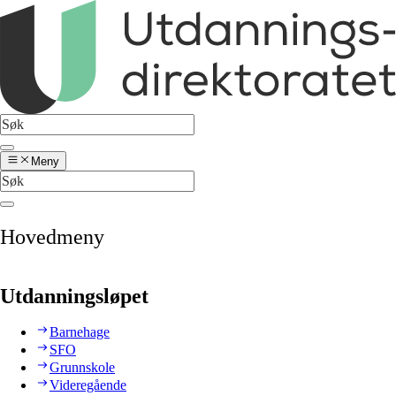
Meny
Hovedmeny
Utdanningsløpet
Barnehage
SFO
Grunnskole
Videregående