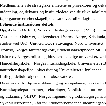
Medlemmene i de strategiske enhetene er prorektorer og deka
utdanning, og dekaner og instituttledere ved de ulike fakult
fagorganene er vitenskapelige ansatte ved ulike fagfelt.
Følgende institusjoner deltok:
Høgskolen i Østfold, Norsk studentorganisasjon (NSO), Unive
Vestlandet, OsloMet, Universitetet i Sørøst-Norge, Kristiania
studier ved UiO, Universitetet i Stavanger, Nord Universitet,
Tromsø, Norges idrettshøgskole, Studentsamskipnaden SiO, Un
OsloMet, Norges miljø- og biovitenskapelige universitet, Uni
Handelshøyskolen, Norges musikkhøgskole, Universitetet i B
naturvitenskapelige universitet og Universitetet i Innlandet.
I tillegg deltok følgende som observatører:
Direktoratet for høyere utdanning og kompetanse, Forskerfor
Kunnskapsdepartementet, Lektorlaget, Nordisk institutt for st
og utdanning (NIFU), Norges Ingeniør- og Teknologorganisa
Sykepleierforbund, Råd for Studieforberedende utdanningspr