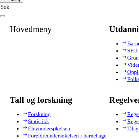
Hovedmeny
Utdanni
Barn
SFO
Grun
Vide
Oppl
Folk
Tall og forskning
Regelve
Forskning
Rege
Statistikk
Rege
Elevundersøkelsen
Tilsy
Foreldreundersøkelsen i barnehage