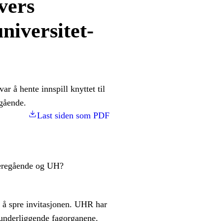
vers
niversitet-
r å hente innspill knyttet til
egående.
Last siden som PDF
deregående og UH?
l å spre invitasjonen. UHR har
e underliggende fagorganene.