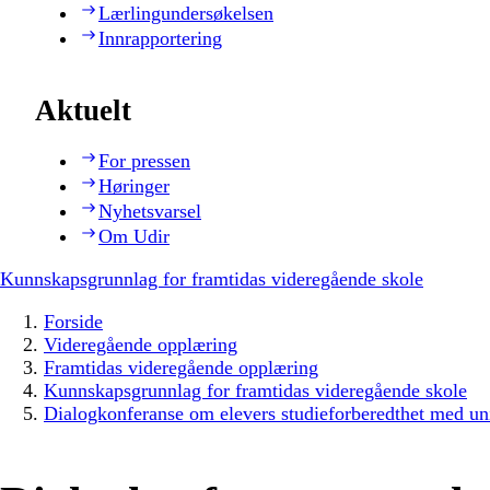
Lærlingundersøkelsen
Innrapportering
Aktuelt
For pressen
Høringer
Nyhetsvarsel
Om Udir
Kunnskapsgrunnlag for framtidas videregående skole
Forside
Videregående opplæring
Framtidas videregående opplæring
Kunnskapsgrunnlag for framtidas videregående skole
Dialogkonferanse om elevers studieforberedthet med uni