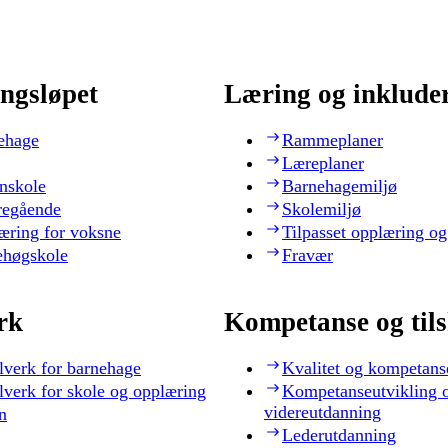
ngsløpet
Læring og inklude
ehage
Rammeplaner
Læreplaner
nskole
Barnehagemiljø
regående
Skolemiljø
æring for voksne
Tilpasset opplæring og
ehøgskole
Fravær
rk
Kompetanse og til
lverk for barnehage
Kvalitet og kompetans
lverk for skole og opplæring
Kompetanseutvikling 
videreutdanning
n
Lederutdanning