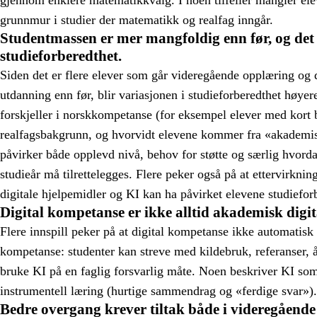
grunnmur i studier der matematikk og realfag inngår.
Studentmassen er mer mangfoldig enn før, og det 
studieforberedthet.
Siden det er flere elever som går videregående opplæring og de
utdanning enn før, blir variasjonen i studieforberedthet høyer
forskjeller i norskkompetanse (for eksempel elever med kort b
realfagsbakgrunn, og hvorvidt elevene kommer fra «akademis
påvirker både opplevd nivå, behov for støtte og særlig hvorda
studieår må tilrettelegges. Flere peker også på at ettervirkni
digitale hjelpemidler og KI kan ha påvirket elevene studieforb
Digital kompetanse er ikke alltid akademisk digi
Flere innspill peker på at digital kompetanse ikke automatisk
kompetanse: studenter kan streve med kildebruk, referanser, 
bruke KI på en faglig forsvarlig måte. Noen beskriver KI som
instrumentell læring (hurtige sammendrag og «ferdige svar»).
Bedre overgang krever tiltak både i videregående