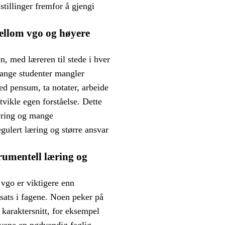
stillinger fremfor å gjengi
ellom vgo og høyere
, med læreren til stede i hver
Mange studenter mangler
ed pensum, ta notater, arbeide
tvikle egen forståelse. Dette
styring og mange
gulert læring og større ansvar
trumentell læring og
 vgo er viktigere enn
nsats i fagene. Noen peker på
 karaktersnitt, for eksempel
evene en nødvendig faglig