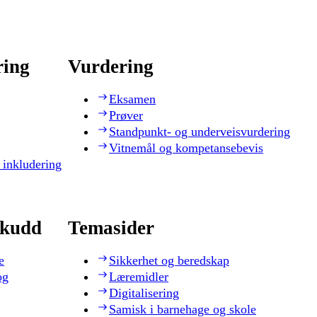
ring
Vurdering
Eksamen
Prøver
Standpunkt- og underveisvurdering
Vitnemål og kompetansebevis
 inkludering
skudd
Temasider
e
Sikkerhet og beredskap
og
Læremidler
Digitalisering
Samisk i barnehage og skole