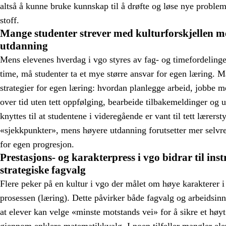
altså å kunne bruke kunnskap til å drøfte og løse nye problem
stoff.
Mange studenter strever med kulturforskjellen m
utdanning
Mens elevenes hverdag i vgo styres av fag- og timefordelingen
time, må studenter ta et mye større ansvar for egen læring. 
strategier for egen læring: hvordan planlegge arbeid, jobbe m
over tid uten tett oppfølging, bearbeide tilbakemeldinger og u
knyttes til at studentene i videregående er vant til tett lærer
«sjekkpunkter», mens høyere utdanning forutsetter mer selvre
for egen progresjon.
Prestasjons- og karakterpress i vgo bidrar til ins
strategiske fagvalg
Flere peker på en kultur i vgo der målet om høye karakterer i
prosessen (læring). Dette påvirker både fagvalg og arbeidsin
at elever kan velge «minste motstands vei» for å sikre et høyt
gjennom enklere matematikkvalg. I noen tilfeller mangler el