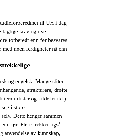
tudieforberedthet til UH i dag
e faglige krav og nye
dre forberedt enn før besvares
mer med noen ferdigheter nå enn
strekkelige
orsk og engelsk. Mange sliter
enhengende, strukturere, drøfte
tteraturlister og kildekritikk).
 seg i store
r selv. Dette henger sammen
 enn før. Flere trekker også
 og anvendelse av kunnskap,