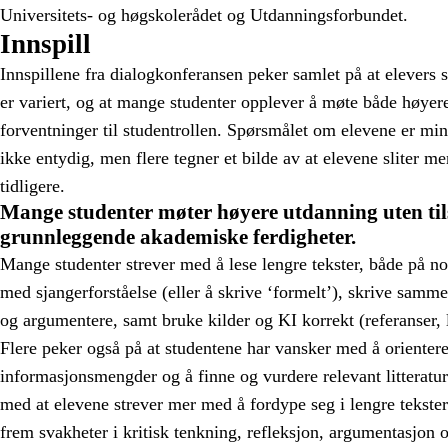
Universitets- og høgskolerådet og Utdanningsforbundet.
Innspill
Innspillene fra dialogkonferansen peker samlet på at elevers s
er variert, og at mange studenter opplever å møte både høyer
forventninger til studentrollen. Spørsmålet om elevene er min
ikke entydig, men flere tegner et bilde av at elevene sliter 
tidligere.
Mange studenter møter høyere utdanning uten til
grunnleggende akademiske ferdigheter.
Mange studenter strever med å lese lengre tekster, både på n
med sjangerforståelse (eller å skrive ‘formelt’), skrive samm
og argumentere, samt bruke kilder og KI korrekt (referanser, li
Flere peker også på at studentene har vansker med å orientere
informasjonsmengder og å finne og vurdere relevant litteratu
med at elevene strever mer med å fordype seg i lengre tekster
frem svakheter i kritisk tenkning, refleksjon, argumentasjon