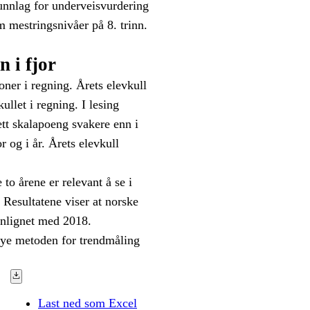
unnlag for underveisvurdering
m mestringsnivåer på 8. trinn.
n i fjor
joner i regning. Årets elevkull
llet i regning. I lesing
 ett skalapoeng svakere enn i
r og i år. Årets elevkull
t.
to årene er relevant å se i
. Resultatene viser at norske
enlignet med 2018.
 nye metoden for trendmåling
Last ned som Excel