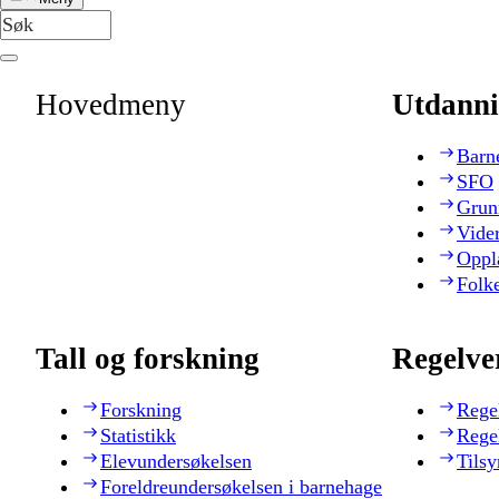
Hovedmeny
Utdanni
Barn
SFO
Grun
Vide
Oppl
Folk
Tall og forskning
Regelve
Forskning
Rege
Statistikk
Rege
Elevundersøkelsen
Tilsy
Foreldreundersøkelsen i barnehage