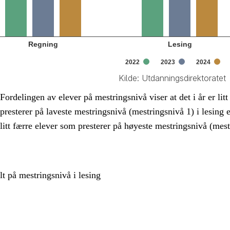
Regning
Lesing
2022
2023
2024
Kilde: Utdanningsdirektoratet
active chart.
Fordelingen av elever på mestringsnivå viser at det i år er litt
presterer på laveste mestringsnivå (mestringsnivå 1) i lesing e
litt færre elever som presterer på høyeste mestringsnivå (mes
lt på mestringsnivå i lesing