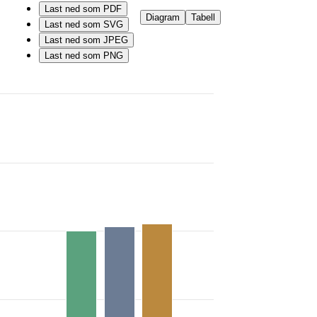
Last ned som PDF
Diagram
Tabell
Last ned som SVG
Last ned som JPEG
Last ned som PNG