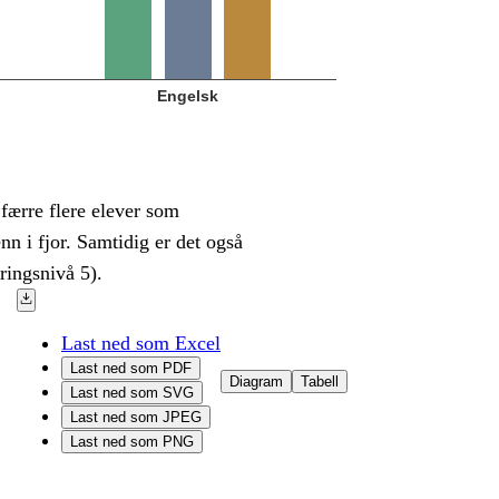
Engelsk
 færre flere elever som
nn i fjor. Samtidig er det også
tringsnivå 5).
Last ned som Excel
Last ned som PDF
Diagram
Tabell
Last ned som SVG
Last ned som JPEG
Last ned som PNG