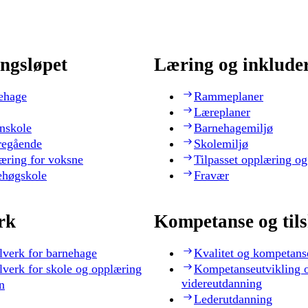
ngsløpet
Læring og inklude
ehage
Rammeplaner
Læreplaner
nskole
Barnehagemiljø
regående
Skolemiljø
æring for voksne
Tilpasset opplæring og
ehøgskole
Fravær
rk
Kompetanse og til
lverk for barnehage
Kvalitet og kompetans
lverk for skole og opplæring
Kompetanseutvikling 
videreutdanning
n
Lederutdanning