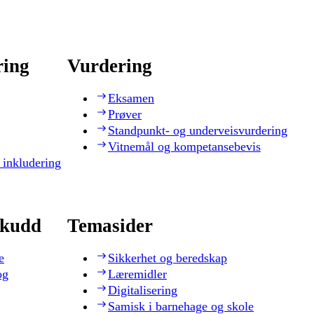
ring
Vurdering
Eksamen
Prøver
Standpunkt- og underveisvurdering
Vitnemål og kompetansebevis
 inkludering
skudd
Temasider
e
Sikkerhet og beredskap
og
Læremidler
Digitalisering
Samisk i barnehage og skole