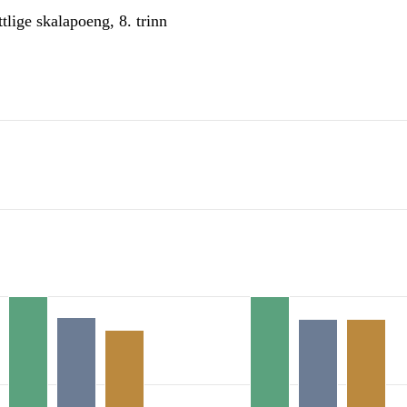
lige skalapoeng, 8. trinn
th 3 data series.
ningsdirektoratet
s 1 X axis displaying categories.
s 1 Y axis displaying 1. Data ranges from 48.1 to 50.5.