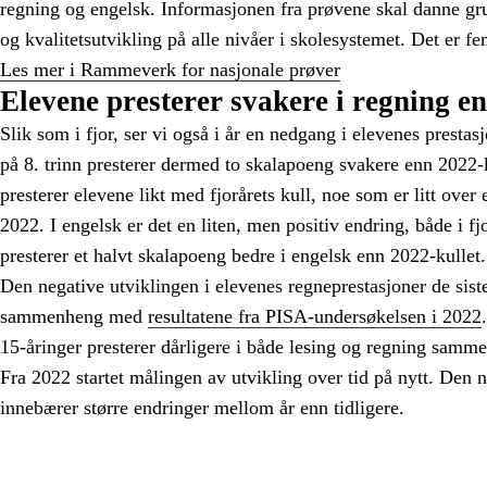
regning og engelsk. Informasjonen fra prøvene skal danne gr
og kvalitetsutvikling på alle nivåer i skolesystemet. Det er fe
Les mer i Rammeverk for nasjonale prøver
Elevene presterer svakere i regning en
Slik som i fjor, ser vi også i år en nedgang i elevenes prestas
på 8. trinn presterer dermed to skalapoeng svakere enn 2022-ku
presterer elevene likt med fjorårets kull, noe som er litt over
2022. I engelsk er det en liten, men positiv endring, både i fjo
presterer et halvt skalapoeng bedre i engelsk enn 2022-kulle
Den negative utviklingen i elevenes regneprestasjoner de siste 
sammenheng med
resultatene fra PISA-undersøkelsen i 2022
15-åringer presterer dårligere i både lesing og regning samm
Fra 2022 startet målingen av utvikling over tid på nytt. Den
innebærer større endringer mellom år enn tidligere.