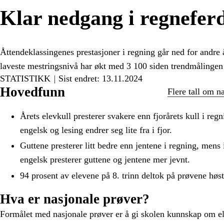
Klar nedgang i regnefer
Åttendeklassingenes prestasjoner i regning går ned for andre å
laveste mestringsnivå har økt med 3 100 siden trendmålingen 
STATISTIKK
Sist endret: 13.11.2024
Hovedfunn
Flere tall om n
Årets elevkull presterer svakere enn fjorårets kull i reg
engelsk og lesing endrer seg lite fra i fjor.
Guttene presterer litt bedre enn jentene i regning, mens i
engelsk presterer guttene og jentene mer jevnt.
94 prosent av elevene på 8. trinn deltok på prøvene hø
Hva er nasjonale prøver?
Formålet med nasjonale prøver er å gi skolen kunnskap om ele