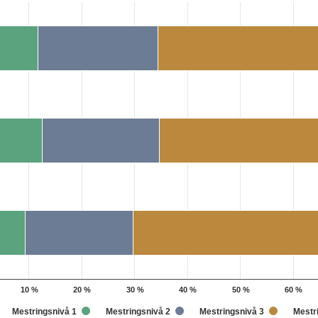
th 5 data series.
ningsdirektoratet
s 1 X axis displaying categories.
s 1 Y axis displaying 1. Data ranges from 9.3 to 100.1.
10 %
20 %
30 %
40 %
50 %
60 %
Mestringsnivå 1
Mestringsnivå 2
Mestringsnivå 3
Mestr