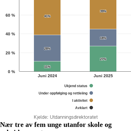
39%
39%
60 %
41%
41%
40 %
18%
18%
28%
28%
20 %
27%
27%
11%
11%
0 %
Juni 2024
Juni 2025
Ukjend status
Under oppfølging og rettleiing
I aktivitet
Avklart
Kjelde: Utdanningsdirektoratet
End of interactive chart.
Nær tre av fem unge utanfor skole og