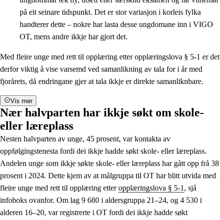
på eit seinare tidspunkt. Det er stor variasjon i korleis fylka
handterer dette – nokre har lasta desse ungdomane inn i VIGO
OT, mens andre ikkje har gjort det.
Med fleire unge med rett til opplæring etter opplæringslova § 5-1 er det
derfor viktig å vise varsemd ved samanlikning av tala for i år med
fjorårets, då endringane gjer at tala ikkje er direkte samanliknbare.
Vis mer
Nær halvparten har ikkje søkt om skole-
eller læreplass
Nesten halvparten av unge, 45 prosent, var kontakta av
oppfølgingstenesta fordi dei ikkje hadde søkt skole- eller læreplass.
Andelen unge som ikkje søkte skole- eller læreplass har gått opp frå 38
prosent i 2024. Dette kjem av at målgruppa til OT har blitt utvida med
fleire unge med rett til opplæring etter
opplæringslova § 5-1
, sjå
infoboks ovanfor. Om lag 9 680 i aldersgruppa 21–24, og 4 530 i
alderen 16–20, var registrerte i OT fordi dei ikkje hadde søkt