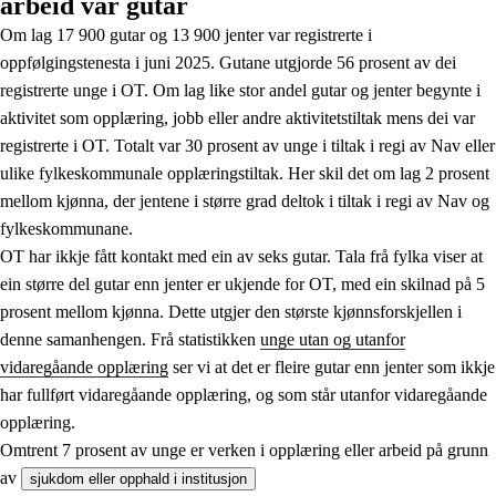
arbeid var gutar
Om lag 17 900 gutar og 13 900 jenter var registrerte i
oppfølgingstenesta i juni 2025. Gutane utgjorde 56 prosent av dei
registrerte unge i OT. Om lag like stor andel gutar og jenter begynte i
aktivitet som opplæring, jobb eller andre aktivitetstiltak mens dei var
registrerte i OT. Totalt var 30 prosent av unge i tiltak i regi av Nav eller
ulike fylkeskommunale opplæringstiltak. Her skil det om lag 2 prosent
mellom kjønna, der jentene i større grad deltok i tiltak i regi av Nav og
fylkeskommunane.
OT har ikkje fått kontakt med ein av seks gutar. Tala frå fylka viser at
ein større del gutar enn jenter er ukjende for OT, med ein skilnad på 5
prosent mellom kjønna. Dette utgjer den største kjønnsforskjellen i
denne samanhengen. Frå statistikken
unge utan og utanfor
vidaregåande opplæring
ser vi at det er fleire gutar enn jenter som ikkje
har fullført vidaregåande opplæring, og som står utanfor vidaregåande
opplæring.
Omtrent 7 prosent av unge er verken i opplæring eller arbeid på grunn
av
sjukdom eller opphald i institusjon