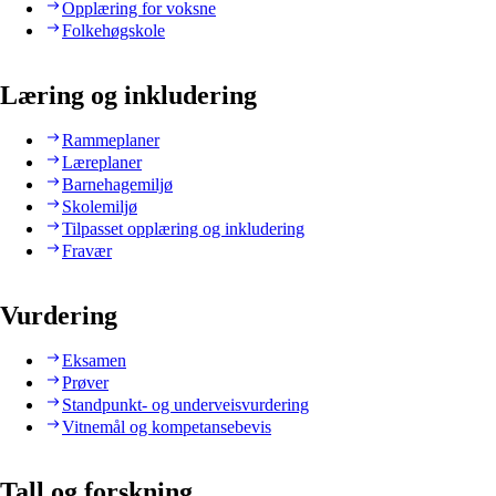
Opplæring for voksne
Folkehøgskole
Læring og inkludering
Rammeplaner
Læreplaner
Barnehagemiljø
Skolemiljø
Tilpasset opplæring og inkludering
Fravær
Vurdering
Eksamen
Prøver
Standpunkt- og underveisvurdering
Vitnemål og kompetansebevis
Tall og forskning