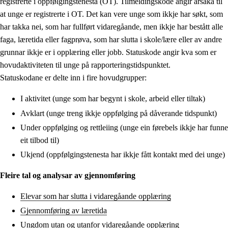
registrerte i oppfølgingstenesta (OT). Tilmeldingskode angir årsaka til
at unge er registrerte i OT. Det kan vere unge som ikkje har søkt, som
har takka nei, som har fullført vidaregåande, men ikkje har bestått alle
faga, læretida eller fagprøva, som har slutta i skole/lære eller av andre
grunnar ikkje er i opplæring eller jobb. Statuskode angir kva som er
hovudaktiviteten til unge på rapporteringstidspunktet.
Statuskodane er delte inn i fire hovudgrupper:
I aktivitet (unge som har begynt i skole, arbeid eller tiltak)
Avklart (unge treng ikkje oppfølging på dåverande tidspunkt)
Under oppfølging og rettleiing (unge ein førebels ikkje har funne
eit tilbod til)
Ukjend (oppfølgingstenesta har ikkje fått kontakt med dei unge)
Fleire tal og analysar av gjennomføring
Elevar som har slutta i vidaregåande opplæring
Gjennomføring av læretida
Ungdom utan og utanfor vidaregåande opplæring