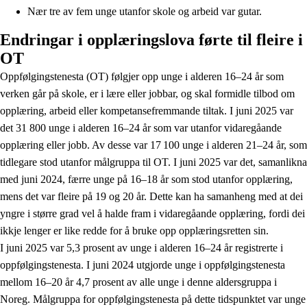
Nær tre av fem unge utanfor skole og arbeid var gutar.
Endringar i opplæringslova førte til fleire i
OT
Oppfølgingstenesta (OT) følgjer opp unge i alderen 16–24 år som
verken går på skole, er i lære eller jobbar, og skal formidle tilbod om
opplæring, arbeid eller kompetansefremmande tiltak. I juni 2025 var
det 31 800 unge i alderen 16–24 år som var utanfor vidaregåande
opplæring eller jobb. Av desse var 17 100 unge i alderen 21–24 år, som
tidlegare stod utanfor målgruppa til OT. I juni 2025 var det, samanlikna
med juni 2024, færre unge på 16–18 år som stod utanfor opplæring,
mens det var fleire på 19 og 20 år. Dette kan ha samanheng med at dei
yngre i større grad vel å halde fram i vidaregåande opplæring, fordi dei
ikkje lenger er like redde for å bruke opp opplæringsretten sin.
I juni 2025 var 5,3 prosent av unge i alderen 16–24 år registrerte i
oppfølgingstenesta. I juni 2024 utgjorde unge i oppfølgingstenesta
mellom 16–20 år 4,7 prosent av alle unge i denne aldersgruppa i
Noreg. Målgruppa for oppfølgingstenesta på dette tidspunktet var unge