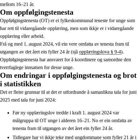
mellom 16–21 år.
Om oppfølgingstenesta
Oppfølgingstenesta (OT) er ei fylkeskommunal teneste for unge som
har rett til vidaregåande opplæring, men som ikkje er i vidaregåande
opplæring eller arbeid.
Frå og med 1. august 2024, vil ein vere omfatta av tenesta fram til
utgangen av det året ein fyller 24 år (sjå
opplæringslova § 9-4
).
Oppfølgingstenesta har ansvaret for å koordinere og samordne den
tverrfaglege innsatsen for desse unge.
Om endringar i oppfølgingstenesta og brot
i statistikken
Det er fleire grunnar til at det er utfordrande å samanlikna tala for juni
2025 med tala for juni 2024:
Før ny opplæringslov tredde i kraft 1. august 2024 var
målgruppa til OT unge i alderen 16–21. No er ein omfatta av
tenesta fram til utgangen av det året ein fyller 24 år.
Tidlegare har vi ikkje teke med ungdommane som fyller 21 år i