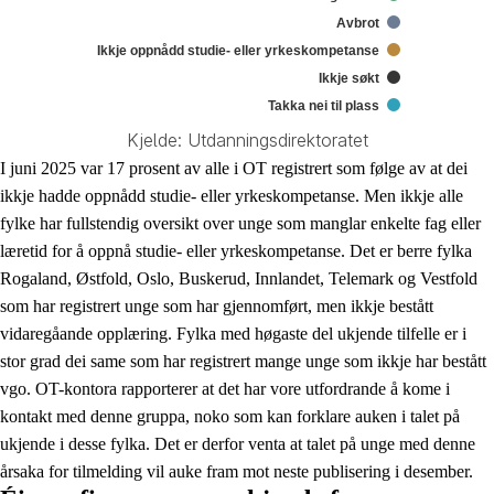
Avbrot
Ikkje oppnådd studie- eller yrkeskompetanse
Ikkje søkt
Takka nei til plass
Kjelde: Utdanningsdirektoratet
End of interactive chart.
I juni 2025 var 17 prosent av alle i OT registrert som følge av at dei
ikkje hadde oppnådd studie- eller yrkeskompetanse. Men ikkje alle
fylke har fullstendig oversikt over unge som manglar enkelte fag eller
læretid for å oppnå studie- eller yrkeskompetanse. Det er berre fylka
Rogaland, Østfold, Oslo, Buskerud, Innlandet, Telemark og Vestfold
som har registrert unge som har gjennomført, men ikkje bestått
vidaregåande opplæring. Fylka med høgaste del ukjende tilfelle er i
stor grad dei same som har registrert mange unge som ikkje har bestått
vgo. OT-kontora rapporterer at det har vore utfordrande å kome i
kontakt med denne gruppa, noko som kan forklare auken i talet på
ukjende i desse fylka. Det er derfor venta at talet på unge med denne
årsaka for tilmelding vil auke fram mot neste publisering i desember.