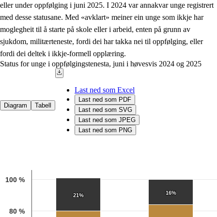
eller under oppfølging i juni 2025. I 2024 var annakvar unge registrert
med desse statusane. Med «avklart» meiner ein unge som ikkje har
moglegheit til å starte på skole eller i arbeid, enten på grunn av
sjukdom, militærteneste, fordi dei har takka nei til oppfølging, eller
fordi dei deltek i ikkje-formell opplæring.
Status for unge i oppfølgingstenesta, juni i høvesvis 2024 og 2025
Last ned som Excel
Last ned som PDF
Diagram
Tabell
Last ned som SVG
Last ned som JPEG
Last ned som PNG
Chart
Bar chart with 4 data series.
100 %
Kjelde: Utdanningsdirektoratet
16%
16%
The chart has 1 X axis displaying categories.
21%
21%
The chart has 1 Y axis displaying 1. Data ranges from 11 to 101.
80 %