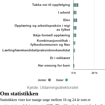
Takka nei til oppfølging
I arbeid
Elev
Opplæring og arbeidspraksis i regi
av fylket
Ikkje-formell opplæring
Kombinasjonstiltak -
fylkeskommunen og Nav
Lærling/lærekandidat/praksisbrevkandidat
Er i militæret
Har omsorg for barn
0 %
20 %
Jenter
Gutar
Kjelde: Utdanningsdirektoratet
End of interactive chart.
Om statistikken
Statistikken viser kor mange unge mellom 16 og 24 år som er