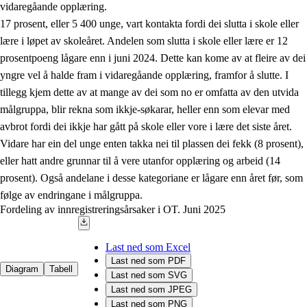
vidaregåande opplæring.
17 prosent, eller 5 400 unge, vart kontakta fordi dei slutta i skole eller
lære i løpet av skoleåret. Andelen som slutta i skole eller lære er 12
prosentpoeng lågare enn i juni 2024. Dette kan kome av at fleire av dei
yngre vel å halde fram i vidaregåande opplæring, framfor å slutte. I
tillegg kjem dette av at mange av dei som no er omfatta av den utvida
målgruppa, blir rekna som ikkje-søkarar, heller enn som elevar med
avbrot fordi dei ikkje har gått på skole eller vore i lære det siste året.
Vidare har ein del unge enten takka nei til plassen dei fekk (8 prosent),
eller hatt andre grunnar til å vere utanfor opplæring og arbeid (14
prosent). Også andelane i desse kategoriane er lågare enn året før, som
følge av endringane i målgruppa.
Fordeling av innregistreringsårsaker i OT. Juni 2025
Last ned som Excel
Last ned som PDF
Diagram
Tabell
Last ned som SVG
Last ned som JPEG
Last ned som PNG