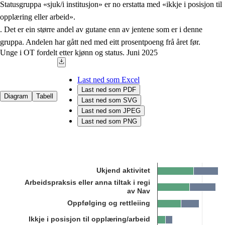
Statusgruppa «sjuk/i institusjon» er no erstatta med «ikkje i posisjon til
opplæring eller arbeid».
. Det er ein større andel av gutane enn av jentene som er i denne
gruppa. Andelen har gått ned med eitt prosentpoeng frå året før.
Unge i OT fordelt etter kjønn og status. Juni 2025
Last ned som Excel
Last ned som PDF
Diagram
Tabell
Last ned som SVG
Last ned som JPEG
Last ned som PNG
Chart
Bar chart with 2 data series.
Ukjend aktivitet
Kjelde: Utdanningsdirektoratet
Arbeidspraksis eller anna tiltak i regi
The chart has 1 X axis displaying categories.
av Nav
The chart has 1 Y axis displaying 1. Data ranges from 0 to 27.20000
Oppfølging og rettleiing
Ikkje i posisjon til opplæring/arbeid