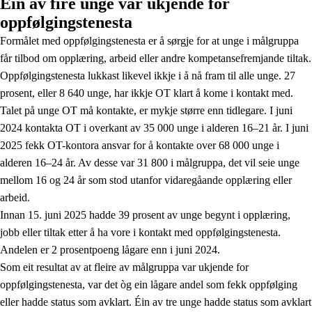
Éin av fire unge var ukjende for
oppfølgingstenesta
Formålet med oppfølgingstenesta er å sørgje for at unge i målgruppa
får tilbod om opplæring, arbeid eller andre kompetansefremjande tiltak.
Oppfølgingstenesta lukkast likevel ikkje i å nå fram til alle unge. 27
prosent, eller 8 640 unge, har ikkje OT klart å kome i kontakt med.
Talet på unge OT må kontakte, er mykje større enn tidlegare. I juni
2024 kontakta OT i overkant av 35 000 unge i alderen 16–21 år. I juni
2025 fekk OT-kontora ansvar for å kontakte over 68 000 unge i
alderen 16–24 år. Av desse var 31 800 i målgruppa, det vil seie unge
mellom 16 og 24 år som stod utanfor vidaregåande opplæring eller
arbeid.
Innan 15. juni 2025 hadde 39 prosent av unge begynt i opplæring,
jobb eller tiltak etter å ha vore i kontakt med oppfølgingstenesta.
Andelen er 2 prosentpoeng lågare enn i juni 2024.
Som eit resultat av at fleire av målgruppa var ukjende for
oppfølgingstenesta, var det òg ein lågare andel som fekk oppfølging
eller hadde status som avklart. Éin av tre unge hadde status som avklart