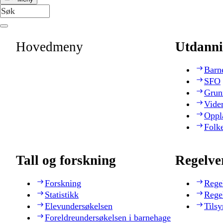
Hovedmeny
Utdanni
Barn
SFO
Grun
Vide
Oppl
Folk
Tall og forskning
Regelve
Forskning
Rege
Statistikk
Rege
Elevundersøkelsen
Tilsy
Foreldreundersøkelsen i barnehage