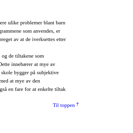
ere ulike problemer blant barn
rogrammene som anvendes, er
preget av at de iverksettes etter
s og de tiltakene som
. Dette innebærer at mye av
 skole bygger på subjektive
ermed at mye av den
så en fare for at enkelte tiltak
Til toppen