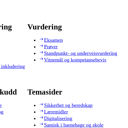
ring
Vurdering
Eksamen
Prøver
Standpunkt- og underveisvurdering
Vitnemål og kompetansebevis
 inkludering
skudd
Temasider
e
Sikkerhet og beredskap
og
Læremidler
Digitalisering
Samisk i barnehage og skole