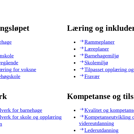
ngsløpet
Læring og inklude
ehage
Rammeplaner
Læreplaner
nskole
Barnehagemiljø
regående
Skolemiljø
æring for voksne
Tilpasset opplæring og
ehøgskole
Fravær
rk
Kompetanse og til
lverk for barnehage
Kvalitet og kompetans
lverk for skole og opplæring
Kompetanseutvikling 
videreutdanning
n
Lederutdanning