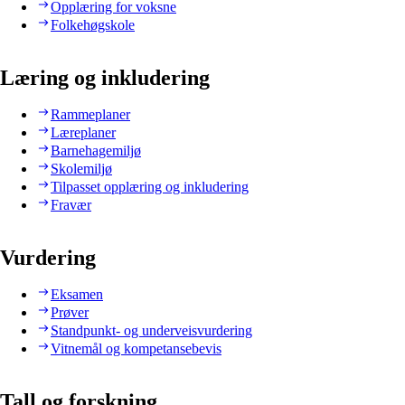
Opplæring for voksne
Folkehøgskole
Læring og inkludering
Rammeplaner
Læreplaner
Barnehagemiljø
Skolemiljø
Tilpasset opplæring og inkludering
Fravær
Vurdering
Eksamen
Prøver
Standpunkt- og underveisvurdering
Vitnemål og kompetansebevis
Tall og forskning