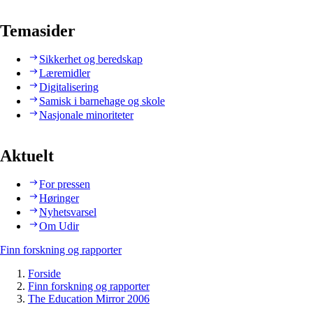
Temasider
Sikkerhet og beredskap
Læremidler
Digitalisering
Samisk i barnehage og skole
Nasjonale minoriteter
Aktuelt
For pressen
Høringer
Nyhetsvarsel
Om Udir
Finn forskning og rapporter
Forside
Finn forskning og rapporter
The Education Mirror 2006