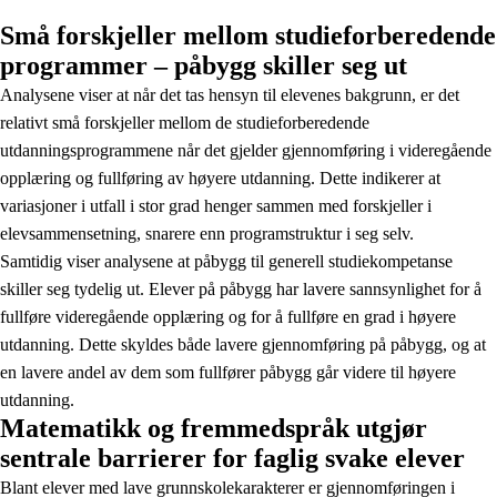
Små forskjeller mellom studieforberedende
programmer – påbygg skiller seg ut
Analysene viser at når det tas hensyn til elevenes bakgrunn, er det
relativt små forskjeller mellom de studieforberedende
utdanningsprogrammene når det gjelder gjennomføring i videregående
opplæring og fullføring av høyere utdanning. Dette indikerer at
variasjoner i utfall i stor grad henger sammen med forskjeller i
elevsammensetning, snarere enn programstruktur i seg selv.
Samtidig viser analysene at påbygg til generell studiekompetanse
skiller seg tydelig ut. Elever på påbygg har lavere sannsynlighet for å
fullføre videregående opplæring og for å fullføre en grad i høyere
utdanning. Dette skyldes både lavere gjennomføring på påbygg, og at
en lavere andel av dem som fullfører påbygg går videre til høyere
utdanning.
Matematikk og fremmedspråk utgjør
sentrale barrierer for faglig svake elever
Blant elever med lave grunnskolekarakterer er gjennomføringen i