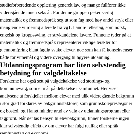
studieforberedende opplæring generelt lav, og mange fullfører ikke
videregående innen seks år. For denne gruppen peker særlig
matematikk og fremmedspråk seg ut som fag med høy andel stryk eller
manglende vurdering allerede fra vg1. I andre fellesfag, som norsk,
engelsk og kroppsøving, er strykandelene lavere. Funnene tyder på at
matematikk og fremmedspråk representerer viktige terskler for
gjennomføring blant faglig svake elever, noe som kan få konsekvenser
både for vitnemål og videre overgang til høyere utdanning.
Utdanningsprogram har liten selvstendig
betydning for valgdeltakelse
Forskerne har også sett på valgdeltakelse ved stortings- og
kommunevalg, som et mål på deltakelse i samfunnet. Her viser
analysene at forskjeller mellom elever med ulik videregående bakgrunn
i stor grad forklares av bakgrunnsfaktorer, som grunnskoleprestasjoner
og bosted, og i langt mindre grad av valg av utdanningsprogram eller
fagprofil. Når det tas hensyn til elevbakgrunn, finner forskerne ingen
klar selvstendig effekt av om elever har fulgt realfag eller språk,
samfunnsfag og økonomi.