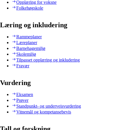
Opplæring for voksne
Folkehøgskole
Læring og inkludering
Rammeplaner
Læreplaner
Barnehagemiljø
Skolemiljø
Tilpasset opplæring og inkludering
Fravær
Vurdering
Eksamen
Prøver
Standpunkt- og underveisvurdering
Vitnemål og kompetansebevis
Tall og forskning