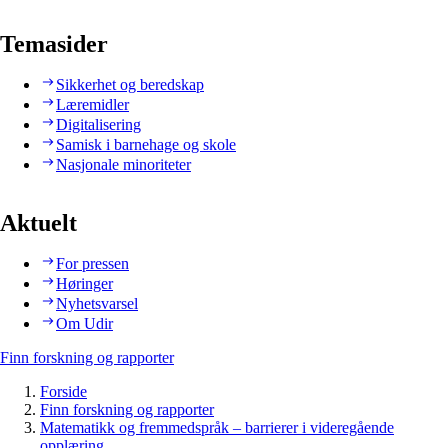
Temasider
Sikkerhet og beredskap
Læremidler
Digitalisering
Samisk i barnehage og skole
Nasjonale minoriteter
Aktuelt
For pressen
Høringer
Nyhetsvarsel
Om Udir
Finn forskning og rapporter
Forside
Finn forskning og rapporter
Matematikk og fremmedspråk – barrierer i videregående
opplæring