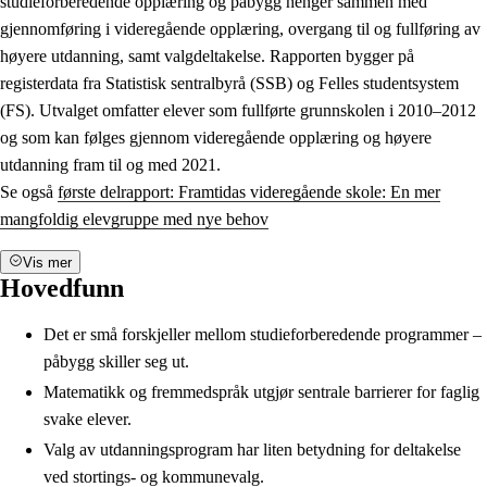
studieforberedende opplæring og påbygg henger sammen med
gjennomføring i videregående opplæring, overgang til og fullføring av
høyere utdanning, samt valgdeltakelse. Rapporten bygger på
registerdata fra Statistisk sentralbyrå (SSB) og Felles studentsystem
(FS). Utvalget omfatter elever som fullførte grunnskolen i 2010–2012
og som kan følges gjennom videregående opplæring og høyere
utdanning fram til og med 2021.
Se også
første delrapport: Framtidas videregående skole: En mer
mangfoldig elevgruppe med nye behov
Vis mer
Hovedfunn
Det er små forskjeller mellom studieforberedende programmer –
påbygg skiller seg ut.
Matematikk og fremmedspråk utgjør sentrale barrierer for faglig
svake elever.
Valg av utdanningsprogram har liten betydning for deltakelse
ved stortings- og kommunevalg.