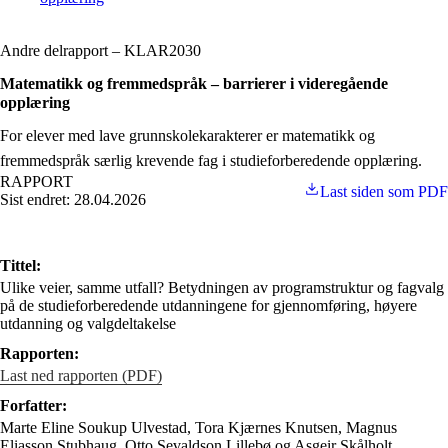
Andre delrapport – KLAR2030
Matematikk og fremmedspråk – barrierer i videregående
opplæring
For elever med lave grunnskolekarakterer er matematikk og
fremmedspråk særlig krevende fag i studieforberedende opplæring.
RAPPORT
Last siden som PDF
Sist endret: 28.04.2026
Tittel:
Ulike veier, samme utfall? Betydningen av programstruktur og fagvalg
på de studieforberedende utdanningene for gjennomføring, høyere
utdanning og valgdeltakelse
Rapporten:
Last ned rapporten (PDF)
Forfatter:
Marte Eline Soukup Ulvestad, Tora Kjærnes Knutsen, Magnus
Eliasson Stubhaug, Otto Sevaldson Lillebø og Asgeir Skålholt