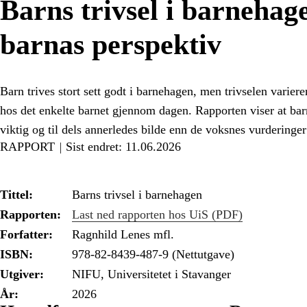
Barns trivsel i barnehage
barnas perspektiv
Barn trives stort sett godt i barnehagen, men trivselen varie
hos det enkelte barnet gjennom dagen. Rapporten viser at bar
viktig og til dels annerledes bilde enn de voksnes vurderinger 
RAPPORT
Sist endret: 11.06.2026
Tittel:
Barns trivsel i barnehagen
Rapporten:
Last ned rapporten hos UiS (PDF)
Forfatter:
Ragnhild Lenes mfl.
ISBN:
978-82-8439-487-9 (Nettutgave)
Utgiver:
NIFU, Universitetet i Stavanger
År:
2026