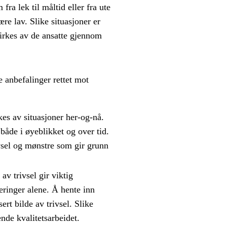
ra lek til måltid eller fra ute
ære lav. Slike situasjoner er
virkes av de ansatte gjennom
 anbefalinger rettet mot
kes av situasjoner her-og-nå.
åde i øyeblikket og over tid.
vsel og mønstre som gir grunn
v trivsel gir viktig
eringer alene. Å hente inn
ert bilde av trivsel. Slike
nde kvalitetsarbeidet.