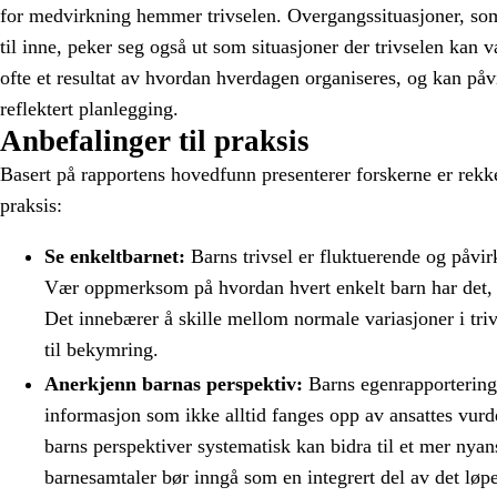
for medvirkning hemmer trivselen. Overgangssituasjoner, som f
til inne, peker seg også ut som situasjoner der trivselen kan v
ofte et resultat av hvordan hverdagen organiseres, og kan på
reflektert planlegging.
Anbefalinger til praksis
Basert på rapportens hovedfunn presenterer forskerne er rekke
praksis:
Se enkeltbarnet:
Barns trivsel er fluktuerende og påvir
Vær oppmerksom på hvordan hvert enkelt barn har det, b
Det innebærer å skille mellom normale variasjoner i tri
til bekymring.
Anerkjenn barnas perspektiv:
Barns egenrapportering a
informasjon som ikke alltid fanges opp av ansattes vurd
barns perspektiver systematisk kan bidra til et mer nyans
barnesamtaler bør inngå som en integrert del av det løpe