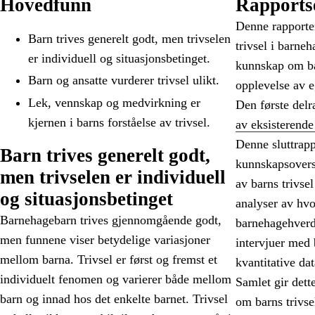
Hovedfunn
Rapports
Denne rapporten
Barn trives generelt godt, men trivselen
trivsel i barne
er individuell og situasjonsbetinget.
kunnskap om ba
Barn og ansatte vurderer trivsel ulikt.
opplevelse av 
Lek, vennskap og medvirkning er
Den første delr
kjernen i barns forståelse av trivsel.
av eksisterende
Denne sluttrap
Barn trives generelt godt,
kunnskapsoversi
men trivselen er individuell
av barns trivsel
og situasjonsbetinget
analyser av hvo
Barnehagebarn trives gjennomgående godt,
barnehagehverda
men funnene viser betydelige variasjoner
intervjuer med
mellom barna. Trivsel er først og fremst et
kvantitative da
individuelt fenomen og varierer både mellom
Samlet gir dett
barn og innad hos det enkelte barnet. Trivsel
om barns trivse