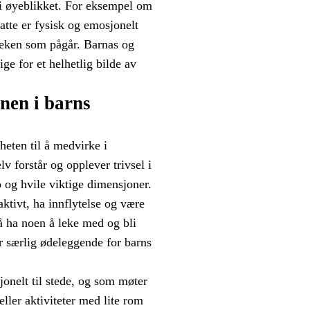
å i øyeblikket. For eksempel om
tte er fysisk og emosjonelt
leken som pågår. Barnas og
ge for et helhetlig bilde av
nen i barns
heten til å medvirke i
v forstår og opplever trivsel i
o og hvile viktige dimensjoner.
 aktivt, ha innflytelse og være
 å ha noen å leke med og bli
 er særlig ødeleggende for barns
jonelt til stede, og som møter
ler aktiviteter med lite rom