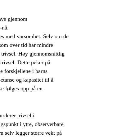
 mye gjennom
g-nå.
lkes med varsomhet. Selv om de
n som over tid har mindre
 trivsel. Høy gjennomsnittlig
trivsel. Dette peker på
 forskjellene i barns
anse og kapasitet til å
sse følges opp på en
rderer trivsel i
gspunkt i ytre, observerbare
rn selv legger større vekt på