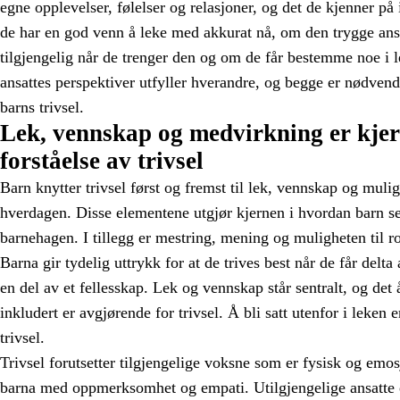
egne opplevelser, følelser og relasjoner, og det de kjenner p
de har en god venn å leke med akkurat nå, om den trygge ansa
tilgjengelig når de trenger den og om de får bestemme noe i 
ansattes perspektiver utfyller hverandre, og begge er nødvendi
barns trivsel.
Lek, vennskap og medvirkning er kjer
forståelse av trivsel
Barn knytter trivsel først og fremst til lek, vennskap og mulig
hverdagen. Disse elementene utgjør kjernen i hvordan barn sel
barnehagen. I tillegg er mestring, mening og muligheten til r
Barna gir tydelig uttrykk for at de trives best når de får delta
en del av et fellesskap. Lek og vennskap står sentralt, og det
inkludert er avgjørende for trivsel. Å bli satt utenfor i leken
trivsel.
Trivsel forutsetter tilgjengelige voksne som er fysisk og emos
barna med oppmerksomhet og empati. Utilgjengelige ansatte el