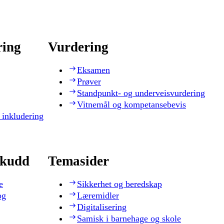
ring
Vurdering
Eksamen
Prøver
Standpunkt- og underveisvurdering
Vitnemål og kompetansebevis
 inkludering
skudd
Temasider
e
Sikkerhet og beredskap
og
Læremidler
Digitalisering
Samisk i barnehage og skole