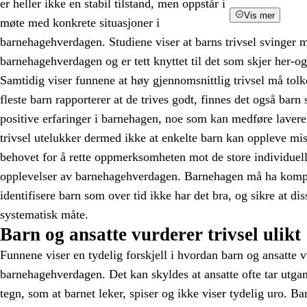
er heller ikke en stabil tilstand, men oppstår i
Vis mer
møte med konkrete situasjoner i
barnehagehverdagen. Studiene viser at barns trivsel svinger
barnehagehverdagen og er tett knyttet til det som skjer her-o
Samtidig viser funnene at høy gjennomsnittlig trivsel må to
fleste barn rapporterer at de trives godt, finnes det også bar
positive erfaringer i barnehagen, noe som kan medføre lavere
trivsel utelukker dermed ikke at enkelte barn kan oppleve mis
behovet for å rette oppmerksomheten mot de store individuelle
opplevelser av barnehagehverdagen. Barnehagen må ha kompet
identifisere barn som over tid ikke har det bra, og sikre at di
systematisk måte.
Barn og ansatte vurderer trivsel ulikt
Funnene viser en tydelig forskjell i hvordan barn og ansatte vu
barnehagehverdagen. Det kan skyldes at ansatte ofte tar utgan
tegn, som at barnet leker, spiser og ikke viser tydelig uro. Ba