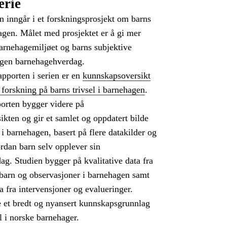
erie
 inngår i et forskningsprosjekt om barns
hagen. Målet med prosjektet er å gi mer
rnehagemiljøet og barns subjektive
egen barnehagehverdag.
apporten i serien er en
kunnskapsoversikt
 forskning på barns trivsel i barnehagen
.
porten bygger videre på
kten og gir et samlet og oppdatert bilde
 i barnehagen, basert på flere datakilder og
rdan barn selv opplever sin
g. Studien bygger på kvalitative data fra
 barn og observasjoner i barnehagen samt
ta fra intervensjoner og evalueringer.
e et bredt og nyansert kunnskapsgrunnlag
l i norske barnehager.