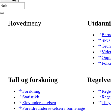
Hovedmeny
Utdanni
Barn
SFO
Grun
Vide
Oppl
Folk
Tall og forskning
Regelve
Forskning
Rege
Statistikk
Rege
Elevundersøkelsen
Tilsy
Foreldreundersøkelsen i barnehage