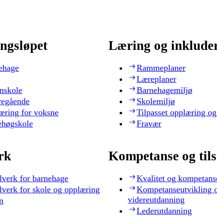
ngsløpet
Læring og inklude
ehage
Rammeplaner
Læreplaner
nskole
Barnehagemiljø
regående
Skolemiljø
æring for voksne
Tilpasset opplæring og
ehøgskole
Fravær
rk
Kompetanse og til
lverk for barnehage
Kvalitet og kompetans
lverk for skole og opplæring
Kompetanseutvikling 
videreutdanning
n
Lederutdanning