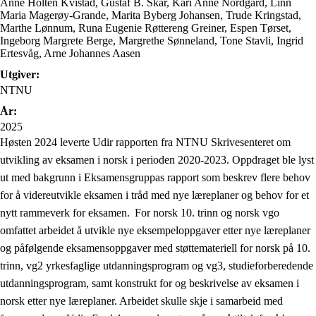
Anne Holten Kvistad, Gustaf B. Skar, Kari Anne Nordgård, Linn
Maria Magerøy-Grande, Marita Byberg Johansen, Trude Kringstad,
Marthe Lønnum, Runa Eugenie Røttereng Greiner, Espen Tørset,
Ingeborg Margrete Berge, Margrethe Sønneland, Tone Stavli, Ingrid
Ertesvåg, Arne Johannes Aasen
Utgiver:
NTNU
År:
2025
Høsten 2024 leverte Udir rapporten fra NTNU Skrivesenteret om
utvikling av eksamen i norsk i perioden 2020-2023. Oppdraget ble lyst
ut med bakgrunn i Eksamensgruppas rapport som beskrev flere behov
for å videreutvikle eksamen i tråd med nye læreplaner og behov for et
nytt rammeverk for eksamen. For norsk 10. trinn og norsk vgo
omfattet arbeidet å utvikle nye eksempeloppgaver etter nye læreplaner
og påfølgende eksamensoppgaver med støttemateriell for norsk på 10.
trinn, vg2 yrkesfaglige utdanningsprogram og vg3, studieforberedende
utdanningsprogram, samt konstrukt for og beskrivelse av eksamen i
norsk etter nye læreplaner. Arbeidet skulle skje i samarbeid med