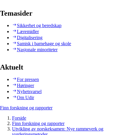
Temasider
Sikkerhet og beredskap
Læremidler
Digitalisering
Samisk i barnehage og skole
Nasjonale minoriteter
Aktuelt
For pressen
Høringer
Nyhetsvarsel
Om Udir
Finn forskning og rapporter
Forside
Finn forskning og rapporter
Utvikling av norskeksamen: Nye rammeverk og
vurderingsmetoder