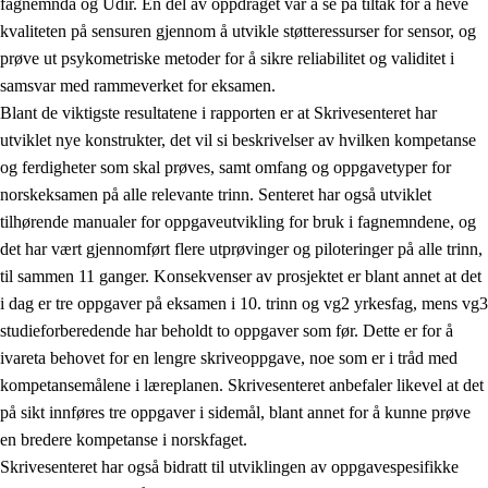
fagnemnda og Udir. En del av oppdraget var å se på tiltak for å heve
kvaliteten på sensuren gjennom å utvikle støtteressurser for sensor, og
prøve ut psykometriske metoder for å sikre reliabilitet og validitet i
samsvar med rammeverket for eksamen.
Blant de viktigste resultatene i rapporten er at Skrivesenteret har
utviklet nye konstrukter, det vil si beskrivelser av hvilken kompetanse
og ferdigheter som skal prøves, samt omfang og oppgavetyper for
norskeksamen på alle relevante trinn. Senteret har også utviklet
tilhørende manualer for oppgaveutvikling for bruk i fagnemndene, og
det har vært gjennomført flere utprøvinger og piloteringer på alle trinn,
til sammen 11 ganger. Konsekvenser av prosjektet er blant annet at det
i dag er tre oppgaver på eksamen i 10. trinn og vg2 yrkesfag, mens vg3
studieforberedende har beholdt to oppgaver som før. Dette er for å
ivareta behovet for en lengre skriveoppgave, noe som er i tråd med
kompetansemålene i læreplanen. Skrivesenteret anbefaler likevel at det
på sikt innføres tre oppgaver i sidemål, blant annet for å kunne prøve
en bredere kompetanse i norskfaget.
Skrivesenteret har også bidratt til utviklingen av oppgavespesifikke