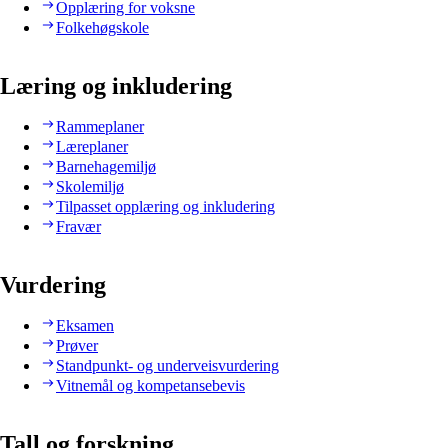
Opplæring for voksne
Folkehøgskole
Læring og inkludering
Rammeplaner
Læreplaner
Barnehagemiljø
Skolemiljø
Tilpasset opplæring og inkludering
Fravær
Vurdering
Eksamen
Prøver
Standpunkt- og underveisvurdering
Vitnemål og kompetansebevis
Tall og forskning