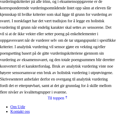
vurderingskriterier på alle trinn, og i eksamensoppgavene er de
korresponderende vurderingsområdende listet opp sånn at eleven får
kjennskap til hvilke kriterier som skal ligge til grunn for vurdering av
svaret. I norskfaget har det vært tradisjon for å legge en holistisk
vurdering til grunn når endelig karakter skal settes av sensorene. Det
vil si at de ikke vekter eller setter poeng på enkeltelementer i
oppgavesvaret når de vurderer selv om de tar utgangspunkt i spesifikke
kriterier. I analytisk vurdering vil sensor gjøre en vekting og/eller
poengsetting basert på de gitte vurderingskriteriene gjennom sin
vurdering av eksamenssvaret, og den totale poengsummen blir deretter
konvertert til et karakterforslag. Bruk av analytisk vurdering viste noe
høyere sensorsamsvar enn bruk av holistisk vurdering i utprøvingene.
Skrivesenteret anbefaler derfor en overgang til analytisk vurdering
fordi det er etterprøvbart, samt at det gir grunnlag for å skille mellom
flere nivåer av kvalitetsgrupper i svarene.
Til toppen
Om Udir
Kontakt oss