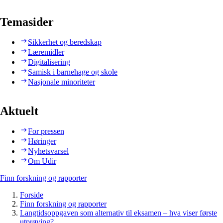
Temasider
Sikkerhet og beredskap
Læremidler
Digitalisering
Samisk i barnehage og skole
Nasjonale minoriteter
Aktuelt
For pressen
Høringer
Nyhetsvarsel
Om Udir
Finn forskning og rapporter
Forside
Finn forskning og rapporter
Langtidsoppgaven som alternativ til eksamen – hva viser første
utprøving?