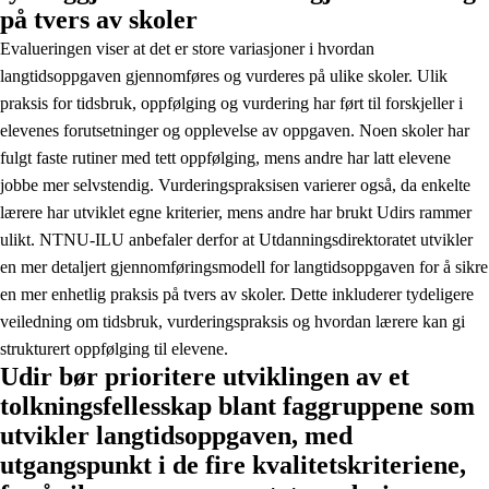
på tvers av skoler
Evalueringen viser at det er store variasjoner i hvordan
langtidsoppgaven gjennomføres og vurderes på ulike skoler. Ulik
praksis for tidsbruk, oppfølging og vurdering har ført til forskjeller i
elevenes forutsetninger og opplevelse av oppgaven. Noen skoler har
fulgt faste rutiner med tett oppfølging, mens andre har latt elevene
jobbe mer selvstendig. Vurderingspraksisen varierer også, da enkelte
lærere har utviklet egne kriterier, mens andre har brukt Udirs rammer
ulikt. NTNU-ILU anbefaler derfor at Utdanningsdirektoratet utvikler
en mer detaljert gjennomføringsmodell for langtidsoppgaven for å sikre
en mer enhetlig praksis på tvers av skoler. Dette inkluderer tydeligere
veiledning om tidsbruk, vurderingspraksis og hvordan lærere kan gi
strukturert oppfølging til elevene​.
Udir bør prioritere utviklingen av et
tolkningsfellesskap blant faggruppene som
utvikler langtidsoppgaven, med
utgangspunkt i de fire kvalitetskriteriene,