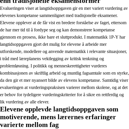
enn tradisjonelle eksamensformer
Evalueringen viser at langtidsoppgaven gir en mer variert vurdering av
elevenes kompetanse sammenlignet med tradisjonelle eksamener.
Elevene opplever at de får vist en bredere forståelse av faget, ettersom
de har mer tid til å fordype seg og kan demonstrere kompetanse
gjennom en prosess, ikke bare et sluttprodukt. I matematikk 1P-Y har
langtidsoppgaven gjort det mulig for elevene å arbeide mer
utforskende, modellere og anvende matematikk i relevante situasjoner,
i tråd med læreplanens vektlegging av kritisk tenkning og
problemløsning. I politikk og menneskerettigheter vurderes
kombinasjonen av skriftlig arbeid og muntlig fagsamtale som en styrke,
da den gir et mer nyansert bilde av elevens kompetanse. Samtidig viser
evalueringen at vurderingspraksisen varierer mellom skolene, og at det
er behov for tydeligere vurderingskriterier for å sikre en rettferdig og
lik vurdering av alle elever.
Elevene opplevde langtidsoppgaven som
motiverende, mens lærernes erfaringer
varierte mellom fag