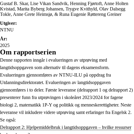
Gustaf B. Skar, Lise Vikan Sandvik, Henning Fjørtoft, Anne Holten
Kvistad, Marita Byberg Johansen, Trygve Kvithyld, Olav Dalsegg
Tokle, Anne Grete Heimsjø, & Runa Eugenie Røttereng Greiner
Utgiver:
NTNU
År:
2025
Om rapportserien
Denne rapporten inngår i evalueringen av utprøving med
langtidsoppgaven som alternativ til dagens eksamensform.
Evalueringen gjennomføres av NTNU-ILU på oppdrag fra
Utdanningsdirektoratet. Evalueringen av langtidsoppgaven
gjennomføres i to deler. Første leveranse (delrapport 1 og delrapport 2)
presenterer funn fra utprøvingen i skoleåret 2023/2024 for fagene
biologi 2, matematikk 1P-Y og politikk og menneskerettigheter. Neste
leveranse vil inkludere videre utprøving samt erfaringer fra Engelsk 2.
Se også:
Delrapport 2: Hjelpemiddelbruk i langtidsoppgaven – hvilke ressurser