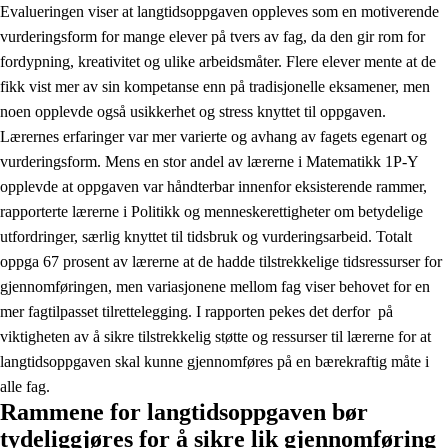
Evalueringen viser at langtidsoppgaven oppleves som en motiverende
vurderingsform for mange elever på tvers av fag, da den gir rom for
fordypning, kreativitet og ulike arbeidsmåter. Flere elever mente at de
fikk vist mer av sin kompetanse enn på tradisjonelle eksamener, men
noen opplevde også usikkerhet og stress knyttet til oppgaven.
Lærernes erfaringer var mer varierte og avhang av fagets egenart og
vurderingsform. Mens en stor andel av lærerne i Matematikk 1P-Y
opplevde at oppgaven var håndterbar innenfor eksisterende rammer,
rapporterte lærerne i Politikk og menneskerettigheter om betydelige
utfordringer, særlig knyttet til tidsbruk og vurderingsarbeid. Totalt
oppga 67 prosent av lærerne at de hadde tilstrekkelige tidsressurser for
gjennomføringen, men variasjonene mellom fag viser behovet for en
mer fagtilpasset tilrettelegging. I rapporten pekes det derfor på
viktigheten av å sikre tilstrekkelig støtte og ressurser til lærerne for at
langtidsoppgaven skal kunne gjennomføres på en bærekraftig måte i
alle fag.
Rammene for langtidsoppgaven bør
tydeliggjøres for å sikre lik gjennomføring