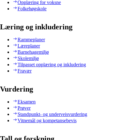
Opplæring for voksne
Folkehøgskole
Læring og inkludering
Rammeplaner
Læreplaner
Barnehagemiljø
Skolemiljø
Tilpasset opplæring og inkludering
Fravær
Vurdering
Eksamen
Prøver
Standpunkt- og underveisvurdering
Vitnemål og kompetansebevis
Tall og forskning