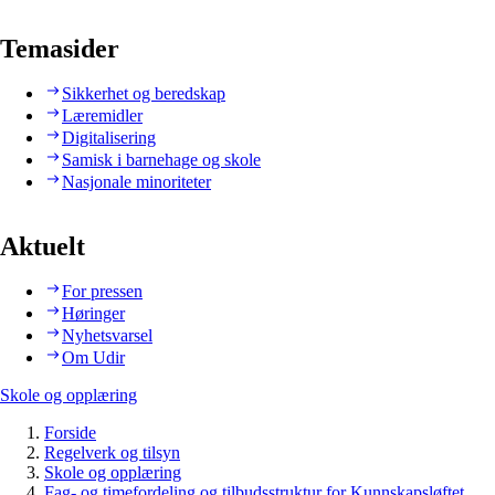
Temasider
Sikkerhet og beredskap
Læremidler
Digitalisering
Samisk i barnehage og skole
Nasjonale minoriteter
Aktuelt
For pressen
Høringer
Nyhetsvarsel
Om Udir
Skole og opplæring
Forside
Regelverk og tilsyn
Skole og opplæring
Fag- og timefordeling og tilbudsstruktur for Kunnskapsløftet