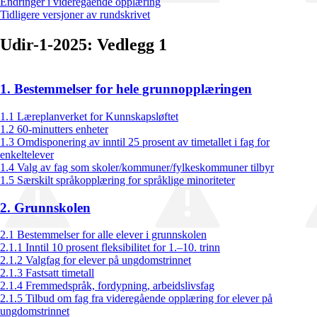
Endringer i videregående opplæring
Tidligere versjoner av rundskrivet
Udir-1-2025: Vedlegg 1
1. Bestemmelser for hele grunnopplæringen
1.1 Læreplanverket for Kunnskapsløftet
1.2 60-minutters enheter
1.3 Omdisponering av inntil 25 prosent av timetallet i fag for
enkeltelever
1.4 Valg av fag som skoler/kommuner/fylkeskommuner tilbyr
1.5 Særskilt språkopplæring for språklige minoriteter
2. Grunnskolen
2.1 Bestemmelser for alle elever i grunnskolen
2.1.1 Inntil 10 prosent fleksibilitet for 1.–10. trinn
2.1.2 Valgfag for elever på ungdomstrinnet
2.1.3 Fastsatt timetall
2.1.4 Fremmedspråk, fordypning, arbeidslivsfag
2.1.5 Tilbud om fag fra videregående opplæring for elever på
ungdomstrinnet