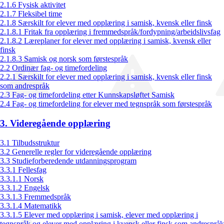
2.1.6 Fysisk aktivitet
2.1.7 Fleksibel time
2.1.8 Særskilt for elever med opplæring i samisk, kvensk eller finsk
2.1.8.1 Fritak fra opplæring i fremmedspråk/fordypning/arbeidslivsfag
2.1.8.2 Læreplaner for elever med opplæring i samisk, kvensk eller
finsk
2.1.8.3 Samisk og norsk som førstespråk
2.2 Ordinær fag- og timefordeling
2.2.1 Særskilt for elever med opplæring i samisk, kvensk eller finsk
som andrespråk
2.3 Fag- og timefordeling etter Kunnskapsløftet Samisk
2.4 Fag- og timefordeling for elever med tegnspråk som førstespråk
3. Videregående opplæring
3.1 Tilbudsstruktur
3.2 Generelle regler for videregående opplæring
3.3 Studieforberedende utdanningsprogram
3.3.1 Fellesfag
3.3.1.1 Norsk
3.3.1.2 Engelsk
3.3.1.3 Fremmedspråk
3.3.1.4 Matematikk
3.3.1.5 Elever med opplæring i samisk, elever med opplæring i
tegnspråk og elever med opplæring i kvensk eller finsk som andrespråk