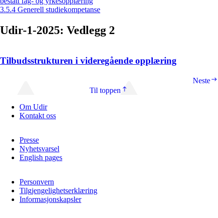
bestått fag- og yrkesopplæring
3.5.4 Generell studiekompetanse
Udir-1-2025: Vedlegg 2
Tilbudsstrukturen i videregående opplæring
Neste
Til toppen
Om Udir
Kontakt oss
Presse
Nyhetsvarsel
English pages
Personvern
Tilgjengelighetserklæring
Informasjonskapsler