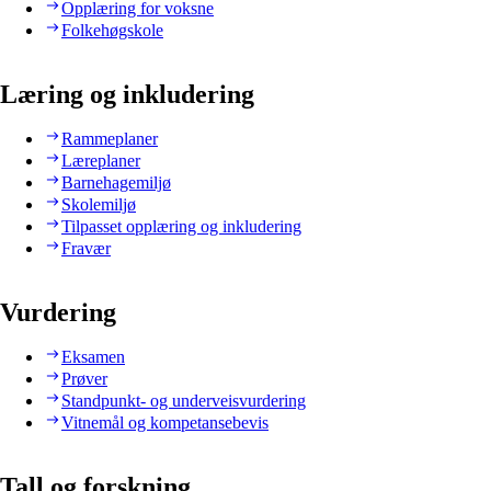
Opplæring for voksne
Folkehøgskole
Læring og inkludering
Rammeplaner
Læreplaner
Barnehagemiljø
Skolemiljø
Tilpasset opplæring og inkludering
Fravær
Vurdering
Eksamen
Prøver
Standpunkt- og underveisvurdering
Vitnemål og kompetansebevis
Tall og forskning