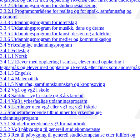
3.3.2 Utdanningsprogram for studiespesialisering
3.3.2.1 Programområdene for realfag og for språk, samfunnsfag og
økonomi
3.3.3 Utdanningsprogram for idrettsfag
3.3.4 Utdanningsprogram for musikk, dans og drama
3.3.5 Utdanningsprogram for kunst, design og arkitektur
3.3.6 Utdanningsprogram for medier og kommunikasjon
3.4 Yrkesfaglige utdanningsprogram
3.4.1 Fellesfag
3.4.1.1 Norsk
3.4.1.2 Elever med opplæring i samisk, elever med opplæring i
tegnspråk og elever med opplæring i kvensk eller finsk som andrespråk
3.4.1.3 Engelsk
3.4.1.4 Matematikk
3.4.1.5 Naturfag, samfunnskunnskap og kroppsøving
3.4.2 Vg1 og vg2 i skole
3.4.3 Særløp – vg1 i skole og 3 års læretid
3.4.4 Vg3 i yrkesfaglige utdanningsprogram
3.4.5 Lærlinger uten vg2 eller vg1 og vg2 i skole
3.5 Studieforberedende tilbud innenfor yrkesfaglige
utdanningsprogram
3.5.1 Studieforberedende vg3 for naturbruk
3.5.2 Vg3 påbygging til generell studiekompetanse
3.5.3 Rett til påbygging til generell studiekompetanse etter fullført og